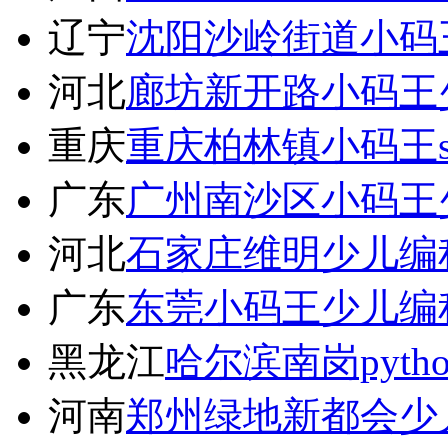
辽宁
沈阳沙岭街道小码
河北
廊坊新开路小码王
重庆
重庆柏林镇小码王s
广东
广州南沙区小码王
河北
石家庄维明少儿编
广东
东莞小码王少儿编
黑龙江
哈尔滨南岗pyth
河南
郑州绿地新都会少