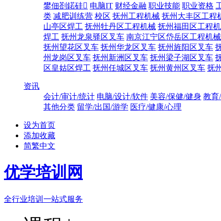
鐢佃剳鍩硅
电脑IT
财经金融
职业技能
职业资格
类
减肥训练营
校区
抚州工程机械
抚州大丰区工程
山亭区焊工
抚州牡丹区工程机械
抚州福田区工程机
焊工
抚州龙泉驿区叉车
南京江宁区岱岳区工程机械
抚州望花区叉车
抚州华龙区叉车
抚州旌阳区叉车
州龙岗区叉车
抚州新洲区叉车
抚州梁子湖区叉车
区皇姑区焊工
抚州任城区叉车
抚州黄州区叉车
抚
资讯
会计/审计/统计
电脑/设计/软件
美容/保健/健身
教育
其他分类
留学/出国/游学
医疗/健康/心理
设为首页
添加收藏
简繁中文
优学培训网
全行业培训一站式服务