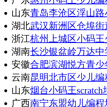
山东
青岛李沧区浮山路
湖北
武汉新洲区仓埠街
浙江
杭州上城区小码王
湖南
长沙银盆岭万达中
安徽
合肥滨湖悦方青少
云南
昆明北市区少儿编
山东
烟台小码王scratc
广西
南宁东盟幼儿编程