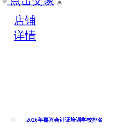
息 嘉兴会计证是嘉兴会
市知名的会计证培训机构
￥
电询
询问底价
嘉兴会计证培训学校
招生
浙江/嘉兴市
点击交谈