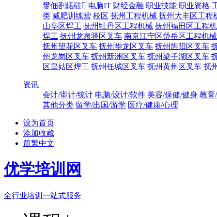
鐢佃剳鍩硅
电脑IT
财经金融
职业技能
职业资格
类
减肥训练营
校区
抚州工程机械
抚州大丰区工程
山亭区焊工
抚州牡丹区工程机械
抚州福田区工程机
焊工
抚州龙泉驿区叉车
南京江宁区岱岳区工程机械
抚州望花区叉车
抚州华龙区叉车
抚州旌阳区叉车
州龙岗区叉车
抚州新洲区叉车
抚州梁子湖区叉车
区皇姑区焊工
抚州任城区叉车
抚州黄州区叉车
抚
资讯
会计/审计/统计
电脑/设计/软件
美容/保健/健身
教育
其他分类
留学/出国/游学
医疗/健康/心理
设为首页
添加收藏
简繁中文
优学培训网
全行业培训一站式服务