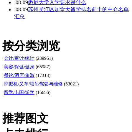
08-09
悉尼大学入学要求是什么
08-09
苏州吴江区加拿大留学排名前十的中介名单
汇总
按分类浏览
会计/审计/统计
(239951)
美容/保健/健身
(65987)
餐饮/酒店/旅游
(17313)
挖掘机/叉车/塔吊驾驶与维修
(53021)
留学/出国/游学
(16656)
推荐图文