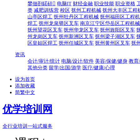
鐢佃剳鍩硅
电脑IT
财经金融
职业技能
职业资格
类
减肥训练营
校区
抚州工程机械
抚州大丰区工程
山亭区焊工
抚州牡丹区工程机械
抚州福田区工程机
焊工
抚州龙泉驿区叉车
南京江宁区岱岳区工程机械
抚州望花区叉车
抚州华龙区叉车
抚州旌阳区叉车
州龙岗区叉车
抚州新洲区叉车
抚州梁子湖区叉车
区皇姑区焊工
抚州任城区叉车
抚州黄州区叉车
抚
资讯
会计/审计/统计
电脑/设计/软件
美容/保健/健身
教育
其他分类
留学/出国/游学
医疗/健康/心理
设为首页
添加收藏
简繁中文
优学培训网
全行业培训一站式服务