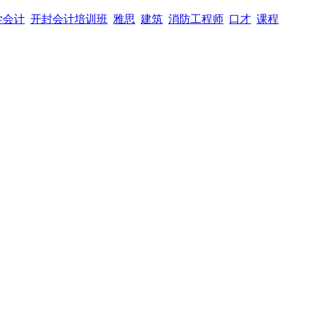
学会计
开封会计培训班
雅思
建筑
消防工程师
口才
课程