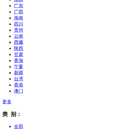
广东
广西
海南
四川
贵州
云南
西藏
陕西
甘肃
青海
宁夏
新疆
台湾
香港
澳门
更多
类 别：
全部