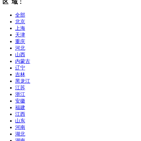
区 域：
全部
北京
上海
天津
重庆
河北
山西
内蒙古
辽宁
吉林
黑龙江
江苏
浙江
安徽
福建
江西
山东
河南
湖北
湖南