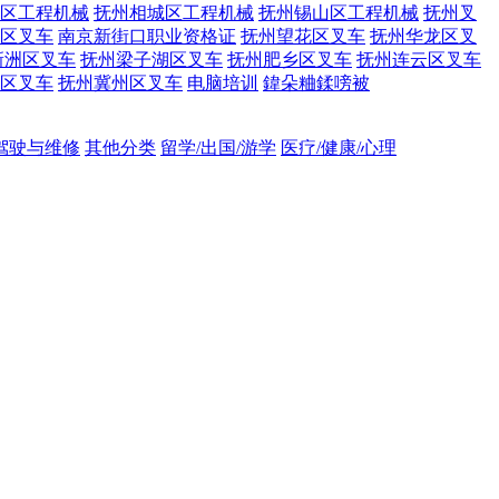
区工程机械
抚州相城区工程机械
抚州锡山区工程机械
抚州叉
区叉车
南京新街口职业资格证
抚州望花区叉车
抚州华龙区叉
新洲区叉车
抚州梁子湖区叉车
抚州肥乡区叉车
抚州连云区叉车
区叉车
抚州冀州区叉车
电脑培训
鍏朵粬鍒嗙被
吊驾驶与维修
其他分类
留学/出国/游学
医疗/健康/心理