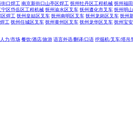
新街口焊工
南京新街口山亭区焊工
抚州牡丹区工程机械
抚州福田
江宁区岱岳区工程机械
抚州渝水区叉车
抚州遵化市叉车
抚州明山
邺区焊工
抚州皇姑区叉车
抚州南明区叉车
抚州龙岗区叉车
抚州
焊工
抚州任城区叉车
抚州黄州区叉车
抚州龙华区叉车
抚州宝安
/人力/市场
餐饮/酒店/旅游
语言外语/翻译/口语
挖掘机/叉车/塔