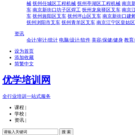
械
抚州任城区工程机械
抚州亭湖区工程机械
南京
车
南京新街口坊子区焊工
抚州龙泉驿区叉车
南京
车
抚州旌阳区叉车
抚州坪山区叉车
南京新街口建
抚州浏阳市叉车
抚州青羊区叉车
南京江宁区皇姑区
资讯
会计/审计/统计
电脑/设计/软件
美容/保健/健身
教育
设为首页
添加收藏
简繁中文
优学培训网
全行业培训一站式服务
课程
|
学校
|
资讯
|