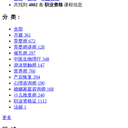
共找到
4882
条
职业资格
课程信息
分 类：
全部
月嫂
361
育婴师
672
育婴师讲师
128
催乳师
297
中医生物理疗
348
游泳抚触师
147
营养师
766
产后恢复
294
心理咨询师
190
婚姻家庭咨询师
168
小儿推拿师
240
职业资格证
1112
法硕
1
更多