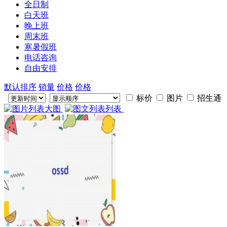
全日制
白天班
晚上班
周末班
寒暑假班
电话咨询
自由安排
默认排序
销量
价格
价格
标价
图片
招生通
大图
列表