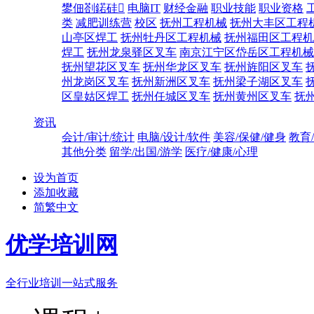
鐢佃剳鍩硅
电脑IT
财经金融
职业技能
职业资格
类
减肥训练营
校区
抚州工程机械
抚州大丰区工程
山亭区焊工
抚州牡丹区工程机械
抚州福田区工程机
焊工
抚州龙泉驿区叉车
南京江宁区岱岳区工程机械
抚州望花区叉车
抚州华龙区叉车
抚州旌阳区叉车
州龙岗区叉车
抚州新洲区叉车
抚州梁子湖区叉车
区皇姑区焊工
抚州任城区叉车
抚州黄州区叉车
抚
资讯
会计/审计/统计
电脑/设计/软件
美容/保健/健身
教育
其他分类
留学/出国/游学
医疗/健康/心理
设为首页
添加收藏
简繁中文
优学培训网
全行业培训一站式服务