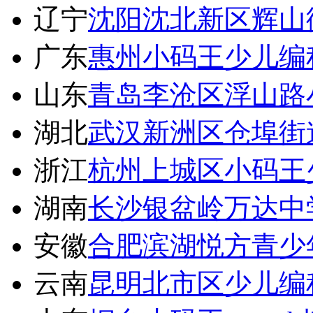
辽宁
沈阳沈北新区辉山
广东
惠州小码王少儿编
山东
青岛李沧区浮山路
湖北
武汉新洲区仓埠街
浙江
杭州上城区小码王
湖南
长沙银盆岭万达中
安徽
合肥滨湖悦方青少
云南
昆明北市区少儿编