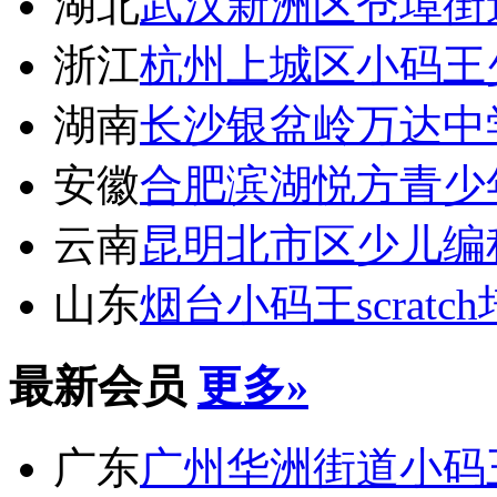
湖北
武汉新洲区仓埠街
浙江
杭州上城区小码王
湖南
长沙银盆岭万达中
安徽
合肥滨湖悦方青少
云南
昆明北市区少儿编
山东
烟台小码王scratc
最新会员
更多»
广东
广州华洲街道小码