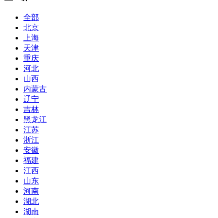
全部
北京
上海
天津
重庆
河北
山西
内蒙古
辽宁
吉林
黑龙江
江苏
浙江
安徽
福建
江西
山东
河南
湖北
湖南