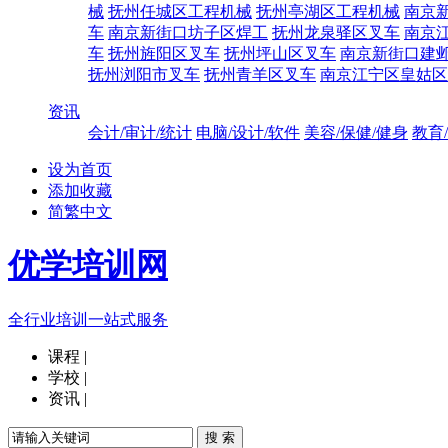
械
抚州任城区工程机械
抚州亭湖区工程机械
南京
车
南京新街口坊子区焊工
抚州龙泉驿区叉车
南京
车
抚州旌阳区叉车
抚州坪山区叉车
南京新街口建
抚州浏阳市叉车
抚州青羊区叉车
南京江宁区皇姑区
资讯
会计/审计/统计
电脑/设计/软件
美容/保健/健身
教育
设为首页
添加收藏
简繁中文
优学培训网
全行业培训一站式服务
课程
|
学校
|
资讯
|