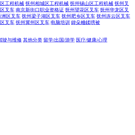
区工程机械
抚州相城区工程机械
抚州锡山区工程机械
抚州叉
区叉车
南京新街口职业资格证
抚州望花区叉车
抚州华龙区叉
新洲区叉车
抚州梁子湖区叉车
抚州肥乡区叉车
抚州连云区叉车
区叉车
抚州冀州区叉车
电脑培训
鍏朵粬鍒嗙被
吊驾驶与维修
其他分类
留学/出国/游学
医疗/健康/心理