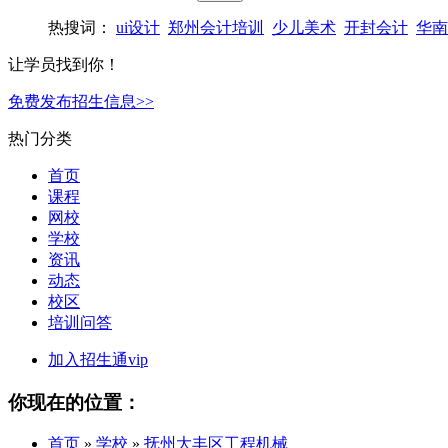
热搜词：
ui设计
郑州会计培训
少儿美术
开封会计
华南
让学员找到你！
免费发布招生信息>>
热门分类
首页
课程
网校
学校
资讯
动态
校区
培训问答
加入招生通vip
你现在的位置：
首页
»
学校
»
抚州大丰区工程机械