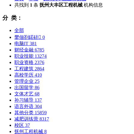
共找到
1
条
抚州大丰区工程机械
机构信息
分 类：
全部
鐢佃剳鍩硅
0
电脑IT
381
财经金融
6785
职业技能
13274
职业资格
2376
工程建筑
2864
高校学历
410
管理企业
25
出国留学
86
文体才艺
68
补习辅导
137
语言外语
304
其他分类
15859
减肥训练营
8317
校区
37
抚州工程机械
8