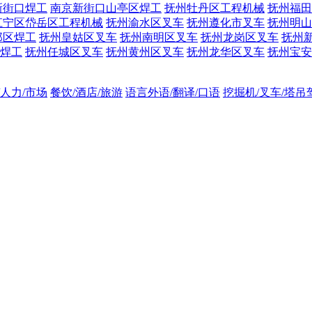
新街口焊工
南京新街口山亭区焊工
抚州牡丹区工程机械
抚州福田
江宁区岱岳区工程机械
抚州渝水区叉车
抚州遵化市叉车
抚州明山
邺区焊工
抚州皇姑区叉车
抚州南明区叉车
抚州龙岗区叉车
抚州
焊工
抚州任城区叉车
抚州黄州区叉车
抚州龙华区叉车
抚州宝安
/人力/市场
餐饮/酒店/旅游
语言外语/翻译/口语
挖掘机/叉车/塔