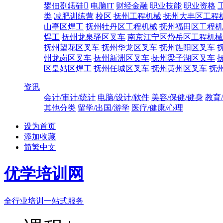
鐢佃剳鍩硅
电脑IT
财经金融
职业技能
职业资格
类
减肥训练营
校区
抚州工程机械
抚州大丰区工程
山亭区焊工
抚州牡丹区工程机械
抚州福田区工程机
焊工
抚州龙泉驿区叉车
南京江宁区岱岳区工程机械
抚州望花区叉车
抚州华龙区叉车
抚州旌阳区叉车
州龙岗区叉车
抚州新洲区叉车
抚州梁子湖区叉车
区皇姑区焊工
抚州任城区叉车
抚州黄州区叉车
抚
资讯
会计/审计/统计
电脑/设计/软件
美容/保健/健身
教育
其他分类
留学/出国/游学
医疗/健康/心理
设为首页
添加收藏
简繁中文
优学培训网
全行业培训一站式服务