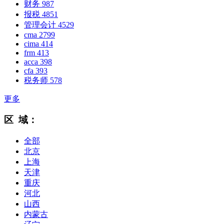
财务
987
报税
4851
管理会计
4529
cma
2799
cima
414
frm
413
acca
398
cfa
393
税务师
578
更多
区 域：
全部
北京
上海
天津
重庆
河北
山西
内蒙古