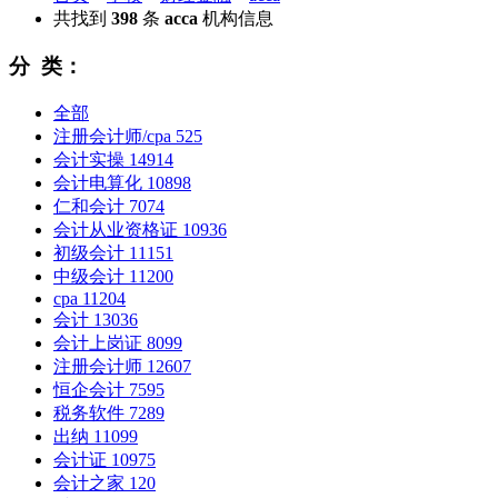
共找到
398
条
acca
机构信息
分 类：
全部
注册会计师/cpa
525
会计实操
14914
会计电算化
10898
仁和会计
7074
会计从业资格证
10936
初级会计
11151
中级会计
11200
cpa
11204
会计
13036
会计上岗证
8099
注册会计师
12607
恒企会计
7595
税务软件
7289
出纳
11099
会计证
10975
会计之家
120