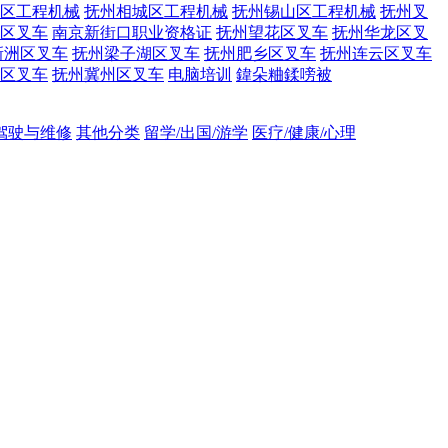
区工程机械
抚州相城区工程机械
抚州锡山区工程机械
抚州叉
区叉车
南京新街口职业资格证
抚州望花区叉车
抚州华龙区叉
新洲区叉车
抚州梁子湖区叉车
抚州肥乡区叉车
抚州连云区叉车
区叉车
抚州冀州区叉车
电脑培训
鍏朵粬鍒嗙被
吊驾驶与维修
其他分类
留学/出国/游学
医疗/健康/心理