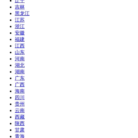
辽宁
吉林
黑龙江
江苏
浙江
安徽
福建
江西
山东
河南
湖北
湖南
广东
广西
海南
四川
贵州
云南
西藏
陕西
甘肃
青海