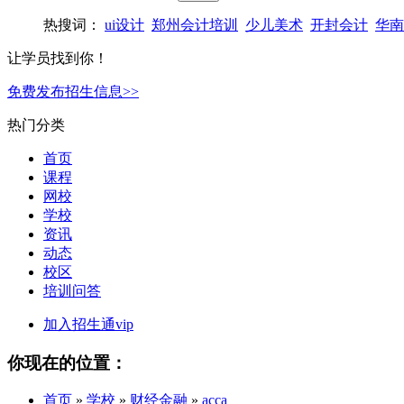
热搜词：
ui设计
郑州会计培训
少儿美术
开封会计
华南
让学员找到你！
免费发布招生信息>>
热门分类
首页
课程
网校
学校
资讯
动态
校区
培训问答
加入招生通vip
你现在的位置：
首页
»
学校
»
财经金融
»
acca