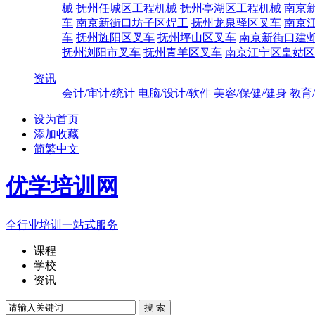
械
抚州任城区工程机械
抚州亭湖区工程机械
南京
车
南京新街口坊子区焊工
抚州龙泉驿区叉车
南京
车
抚州旌阳区叉车
抚州坪山区叉车
南京新街口建
抚州浏阳市叉车
抚州青羊区叉车
南京江宁区皇姑区
资讯
会计/审计/统计
电脑/设计/软件
美容/保健/健身
教育
设为首页
添加收藏
简繁中文
优学培训网
全行业培训一站式服务
课程
|
学校
|
资讯
|