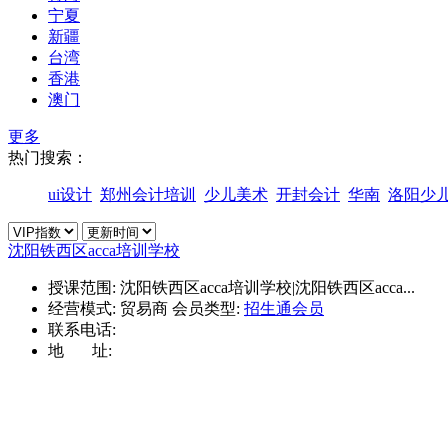
宁夏
新疆
台湾
香港
澳门
更多
热门搜索：
ui设计
郑州会计培训
少儿美术
开封会计
华南
洛阳少
沈阳铁西区acca培训学校
授课范围:
沈阳铁西区acca培训学校|沈阳铁西区acca...
经营模式:
贸易商
会员类型:
招生通会员
联系电话:
地 址: