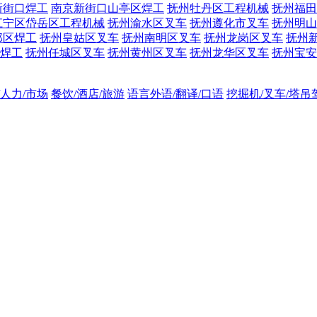
新街口焊工
南京新街口山亭区焊工
抚州牡丹区工程机械
抚州福田
江宁区岱岳区工程机械
抚州渝水区叉车
抚州遵化市叉车
抚州明山
邺区焊工
抚州皇姑区叉车
抚州南明区叉车
抚州龙岗区叉车
抚州
焊工
抚州任城区叉车
抚州黄州区叉车
抚州龙华区叉车
抚州宝安
/人力/市场
餐饮/酒店/旅游
语言外语/翻译/口语
挖掘机/叉车/塔