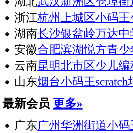
湖北
武汉新洲区仓埠街
浙江
杭州上城区小码王
湖南
长沙银盆岭万达中
安徽
合肥滨湖悦方青少
云南
昆明北市区少儿编
山东
烟台小码王scratc
最新会员
更多»
广东
广州华洲街道小码