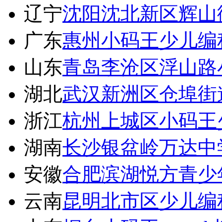
辽宁
沈阳沈北新区辉山
广东
惠州小码王少儿编
山东
青岛李沧区浮山路
湖北
武汉新洲区仓埠街
浙江
杭州上城区小码王
湖南
长沙银盆岭万达中
安徽
合肥滨湖悦方青少
云南
昆明北市区少儿编