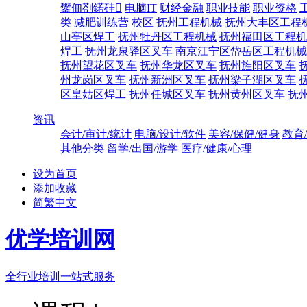
鐢佃剳鍩硅
电脑IT
财经金融
职业技能
职业资格
类
减肥训练营
校区
抚州工程机械
抚州大丰区工程
山亭区焊工
抚州牡丹区工程机械
抚州福田区工程机
焊工
抚州龙泉驿区叉车
南京江宁区岱岳区工程机械
抚州望花区叉车
抚州华龙区叉车
抚州旌阳区叉车
州龙岗区叉车
抚州新洲区叉车
抚州梁子湖区叉车
区皇姑区焊工
抚州任城区叉车
抚州黄州区叉车
抚
资讯
会计/审计/统计
电脑/设计/软件
美容/保健/健身
教育
其他分类
留学/出国/游学
医疗/健康/心理
设为首页
添加收藏
简繁中文
优学培训网
全行业培训一站式服务