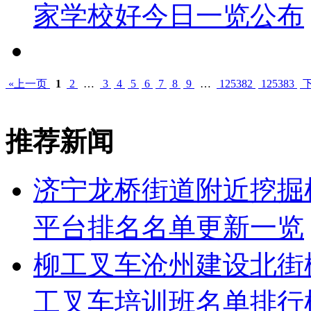
家学校好今日一览公布
«上一页
1
2
…
3
4
5
6
7
8
9
…
125382
125383
下
推荐新闻
济宁龙桥街道附近挖掘
平台排名名单更新一览
柳工叉车沧州建设北街
工叉车培训班名单排行