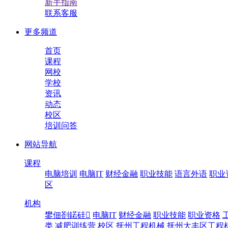
新手指南
联系客服
更多频道
首页
课程
网校
学校
资讯
动态
校区
培训问答
网站导航
课程
电脑培训
电脑IT
财经金融
职业技能
语言外语
职业
区
机构
鐢佃剳鍩硅
电脑IT
财经金融
职业技能
职业资格
类
减肥训练营
校区
抚州工程机械
抚州大丰区工程