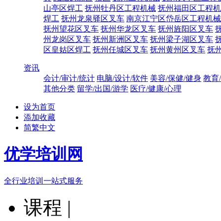
山亭区焊工
抚州牡丹区工程机械
抚州福田区工程机
焊工
抚州龙泉驿区叉车
南京江宁区岱岳区工程机械
抚州望花区叉车
抚州华龙区叉车
抚州旌阳区叉车
州龙岗区叉车
抚州新洲区叉车
抚州梁子湖区叉车
区皇姑区焊工
抚州任城区叉车
抚州黄州区叉车
抚
资讯
会计/审计/统计
电脑/设计/软件
美容/保健/健身
教育
其他分类
留学/出国/游学
医疗/健康/心理
设为首页
添加收藏
简繁中文
优学培训网
全行业培训一站式服务
课程
|