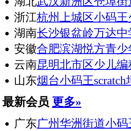
湖北
武汉新洲区仓埠街
浙江
杭州上城区小码王
湖南
长沙银盆岭万达中
安徽
合肥滨湖悦方青少
云南
昆明北市区少儿编
山东
烟台小码王scratc
最新会员
更多»
广东
广州华洲街道小码