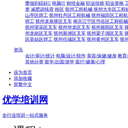
鐢佃剳鍩硅
电脑IT
财经金融
职业技能
职业资格
类
减肥训练营
校区
抚州工程机械
抚州大丰区工程
山亭区焊工
抚州牡丹区工程机械
抚州福田区工程机
焊工
抚州龙泉驿区叉车
南京江宁区岱岳区工程机械
抚州望花区叉车
抚州华龙区叉车
抚州旌阳区叉车
州龙岗区叉车
抚州新洲区叉车
抚州梁子湖区叉车
区皇姑区焊工
抚州任城区叉车
抚州黄州区叉车
抚
资讯
会计/审计/统计
电脑/设计/软件
美容/保健/健身
教育
其他分类
留学/出国/游学
医疗/健康/心理
设为首页
添加收藏
简繁中文
优学培训网
全行业培训一站式服务