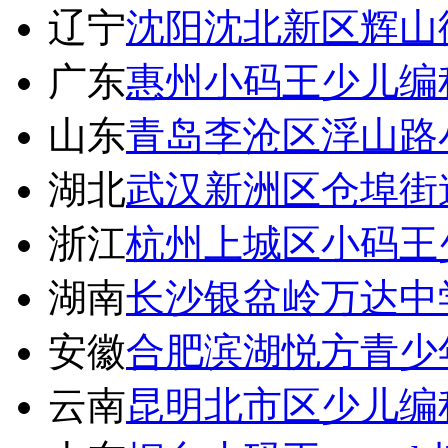
辽宁
沈阳沈北新区辉山
广东
惠州小码王少儿编
山东
青岛李沧区浮山路
湖北
武汉新洲区仓埠街
浙江
杭州上城区小码王
湖南
长沙银盆岭万达中
安徽
合肥滨湖悦方青少
云南
昆明北市区少儿编