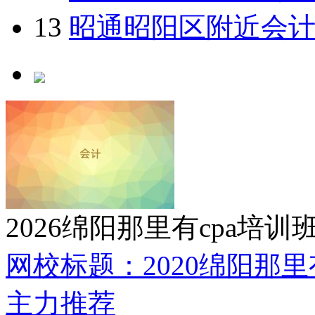
4
桂林中级会计培训哪
5
2026绍兴那里学会计
6
许昌那里学中级会计
7
贵港港南区到哪里学
8
博爱学会计实操
9
大连金州区会计上岗
10
2026自贡那里有管
11
2026沈阳大东区那