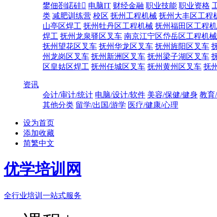
鐢佃剳鍩硅
电脑IT
财经金融
职业技能
职业资格
类
减肥训练营
校区
抚州工程机械
抚州大丰区工程
山亭区焊工
抚州牡丹区工程机械
抚州福田区工程机
焊工
抚州龙泉驿区叉车
南京江宁区岱岳区工程机械
抚州望花区叉车
抚州华龙区叉车
抚州旌阳区叉车
州龙岗区叉车
抚州新洲区叉车
抚州梁子湖区叉车
区皇姑区焊工
抚州任城区叉车
抚州黄州区叉车
抚
资讯
会计/审计/统计
电脑/设计/软件
美容/保健/健身
教育
其他分类
留学/出国/游学
医疗/健康/心理
设为首页
添加收藏
简繁中文
优学培训网
全行业培训一站式服务