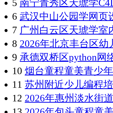
云南/昭通市
昭通彝良
热门搜索
2F
电脑IT网校
1
天津和平区学JavaE
2
2026年铁岭清河区
3
2026福州AutoCA
4
2026年克孜勒中学