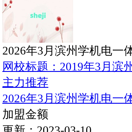
6
深圳学习影楼化妆
7
2026太原哪里能学
8
2026年铜仁碧江区
9
中山什么学校学彩妆
10
宜兴学美发师培训
11
广州番禺南村学彩
12
广东报新娘化妆班
13
石家庄消防工程师