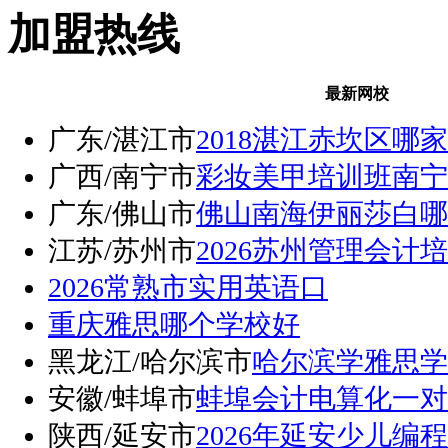
加盟热线
最新网校
广东/湛江市
2018湛江赤坎区哪
广西/南宁市
彩妆美甲培训班南宁
广东/佛山市
佛山南海伊丽莎白哪
江苏/苏州市
2026苏州管理会计
2026常熟市实用英语口
重庆雅思哪个学校好
黑龙江/哈尔滨市
哈尔滨学雅思学
安徽/蚌埠市
蚌埠会计电算化一对
陕西/延安市
2026年延安少儿编