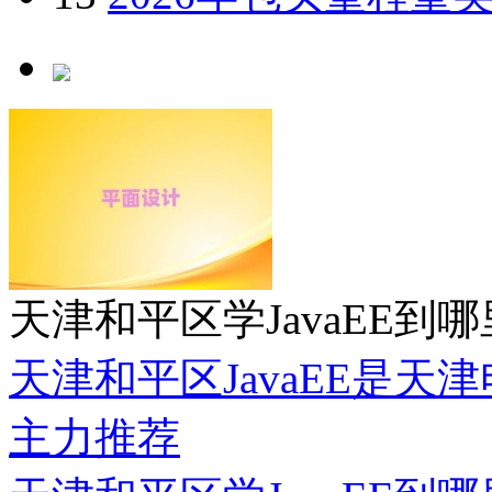
5
南宁青秀区天琥学C4
6
武汉中山公园学网页
7
广州白云区天琥学室
8
2026年北京丰台区
9
承德双桥区python网
10
烟台童程童美青少
11
苏州附近少儿编程
12
2026年惠州淡水