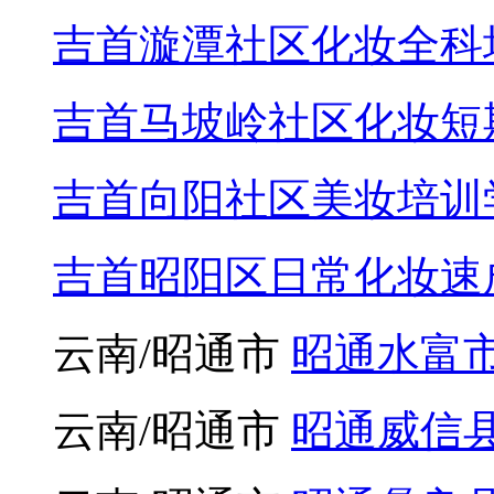
吉首湾溪社区美睫美甲
吉首漩潭社区化妆全科
吉首马坡岭社区化妆短