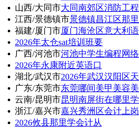
山西/大同市
大同南郊区消防工程
江西/景德镇市
景德镇昌江区那里
福建/厦门市
厦门海沧区意大利语
2026年太仓sat培训班要
广西/河池市
河池中学生编程网络
2026年永康附近英语口
湖北/武汉市
2026年武汉汉阳区
广东/东莞市
东莞哪间美甲美容美
云南/昆明市
昆明南屏街在哪里学
浙江/嘉兴市
嘉兴秀洲区会计上岗
2026攸县那里学会计从