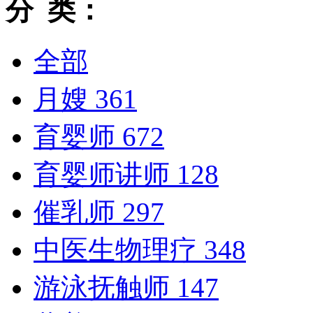
分 类：
全部
月嫂
361
育婴师
672
育婴师讲师
128
催乳师
297
中医生物理疗
348
游泳抚触师
147