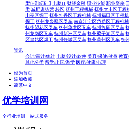
鐢佃剳鍩硅
电脑IT
财经金融
职业技能
职业资格
类
减肥训练营
校区
抚州工程机械
抚州大丰区工程
山亭区焊工
抚州牡丹区工程机械
抚州福田区工程机
焊工
抚州龙泉驿区叉车
南京江宁区岱岳区工程机械
抚州望花区叉车
抚州华龙区叉车
抚州旌阳区叉车
州龙岗区叉车
抚州新洲区叉车
抚州梁子湖区叉车
区皇姑区焊工
抚州任城区叉车
抚州黄州区叉车
抚
资讯
会计/审计/统计
电脑/设计/软件
美容/保健/健身
教育
其他分类
留学/出国/游学
医疗/健康/心理
设为首页
添加收藏
简繁中文
优学培训网
全行业培训一站式服务