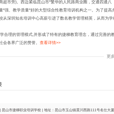
工商超市旁)。西边紧临昆山市*繁华的人民路商业圈，交通四通八
量*强、教学质量*好的大型综合性教育培训机构之一。为了提高
校从深圳知名培训中心高薪引进了数名教学管理精英，从而为学
科学合理的管理模式,并形成了特有的捷梯教育理念，通过完善的
社会各界广泛的赞誉。
查看详情>>
更多
接
|
昆山市捷梯职业培训学校
|
地址：昆山市玉山镇震川西路111号名仕大厦