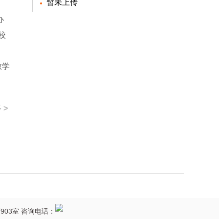
暂未上传
办
校
教学
 >
903室 咨询电话：