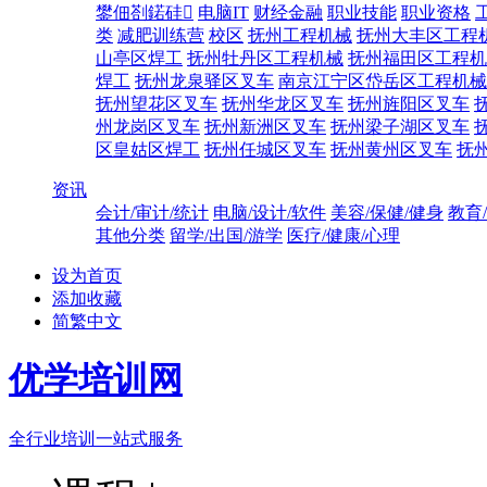
鐢佃剳鍩硅
电脑IT
财经金融
职业技能
职业资格
类
减肥训练营
校区
抚州工程机械
抚州大丰区工程
山亭区焊工
抚州牡丹区工程机械
抚州福田区工程机
焊工
抚州龙泉驿区叉车
南京江宁区岱岳区工程机械
抚州望花区叉车
抚州华龙区叉车
抚州旌阳区叉车
州龙岗区叉车
抚州新洲区叉车
抚州梁子湖区叉车
区皇姑区焊工
抚州任城区叉车
抚州黄州区叉车
抚
资讯
会计/审计/统计
电脑/设计/软件
美容/保健/健身
教育
其他分类
留学/出国/游学
医疗/健康/心理
设为首页
添加收藏
简繁中文
优学培训网
全行业培训一站式服务