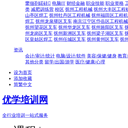
鐢佃剳鍩硅
电脑IT
财经金融
职业技能
职业资格
类
减肥训练营
校区
抚州工程机械
抚州大丰区工程
山亭区焊工
抚州牡丹区工程机械
抚州福田区工程机
焊工
抚州龙泉驿区叉车
南京江宁区岱岳区工程机械
抚州望花区叉车
抚州华龙区叉车
抚州旌阳区叉车
州龙岗区叉车
抚州新洲区叉车
抚州梁子湖区叉车
区皇姑区焊工
抚州任城区叉车
抚州黄州区叉车
抚
资讯
会计/审计/统计
电脑/设计/软件
美容/保健/健身
教育
其他分类
留学/出国/游学
医疗/健康/心理
设为首页
添加收藏
简繁中文
优学培训网
全行业培训一站式服务