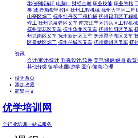
鐢佃剳鍩硅
电脑IT
财经金融
职业技能
职业资格
类
减肥训练营
校区
抚州工程机械
抚州大丰区工程
山亭区焊工
抚州牡丹区工程机械
抚州福田区工程机
焊工
抚州龙泉驿区叉车
南京江宁区岱岳区工程机械
抚州望花区叉车
抚州华龙区叉车
抚州旌阳区叉车
州龙岗区叉车
抚州新洲区叉车
抚州梁子湖区叉车
区皇姑区焊工
抚州任城区叉车
抚州黄州区叉车
抚
资讯
会计/审计/统计
电脑/设计/软件
美容/保健/健身
教育
其他分类
留学/出国/游学
医疗/健康/心理
设为首页
添加收藏
简繁中文
优学培训网
全行业培训一站式服务