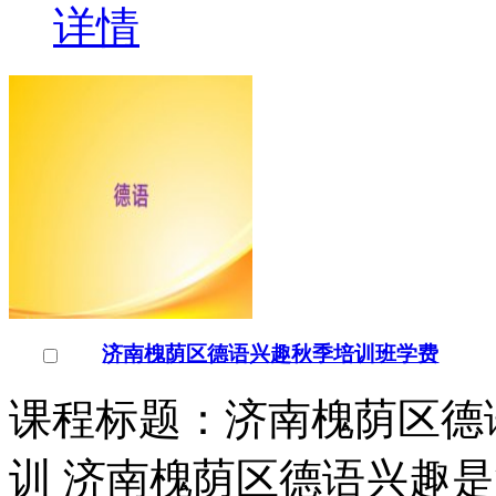
详情
济南槐荫区德语兴趣秋季培训班学费
课程标题：济南槐荫区德
训 济南槐荫区德语兴趣