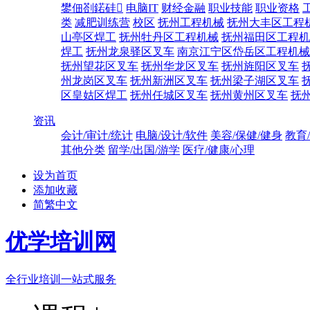
鐢佃剳鍩硅
电脑IT
财经金融
职业技能
职业资格
类
减肥训练营
校区
抚州工程机械
抚州大丰区工程
山亭区焊工
抚州牡丹区工程机械
抚州福田区工程机
焊工
抚州龙泉驿区叉车
南京江宁区岱岳区工程机械
抚州望花区叉车
抚州华龙区叉车
抚州旌阳区叉车
州龙岗区叉车
抚州新洲区叉车
抚州梁子湖区叉车
区皇姑区焊工
抚州任城区叉车
抚州黄州区叉车
抚
资讯
会计/审计/统计
电脑/设计/软件
美容/保健/健身
教育
其他分类
留学/出国/游学
医疗/健康/心理
设为首页
添加收藏
简繁中文
优学培训网
全行业培训一站式服务