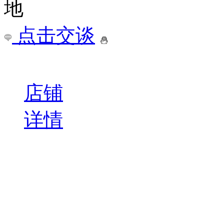
店铺
详情
水木知行赵国军-企业绩效管理提升（2026
课程导读 绩效考核动员
去，究竟该不该进行绩效
出来了，可为什么大家都
￥
电询
询问底价