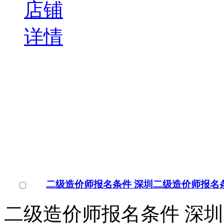
牛庄馅饼培训培训实践中心
牛庄馅饼培训学校在哪 
庄馅饼好吃 牛庄馅饼培
阳大连鞍山抚顺本溪丹
￥
电询
询问底价
新乡市平原餐饮文化培训
河南/新乡市