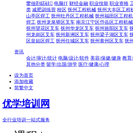
鐢佃剳鍩硅
电脑IT
财经金融
职业技能
职业资格
类
减肥训练营
校区
抚州工程机械
抚州大丰区工程
山亭区焊工
抚州牡丹区工程机械
抚州福田区工程机
焊工
抚州龙泉驿区叉车
南京江宁区岱岳区工程机械
抚州望花区叉车
抚州华龙区叉车
抚州旌阳区叉车
州龙岗区叉车
抚州新洲区叉车
抚州梁子湖区叉车
区皇姑区焊工
抚州任城区叉车
抚州黄州区叉车
抚
资讯
会计/审计/统计
电脑/设计/软件
美容/保健/健身
教育
其他分类
留学/出国/游学
医疗/健康/心理
设为首页
添加收藏
简繁中文
优学培训网
全行业培训一站式服务