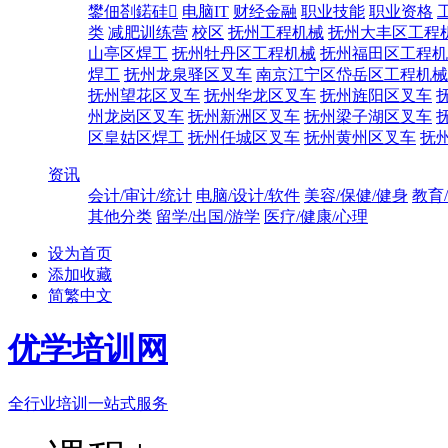
鐢佃剳鍩硅
电脑IT
财经金融
职业技能
职业资格
类
减肥训练营
校区
抚州工程机械
抚州大丰区工程
山亭区焊工
抚州牡丹区工程机械
抚州福田区工程机
焊工
抚州龙泉驿区叉车
南京江宁区岱岳区工程机械
抚州望花区叉车
抚州华龙区叉车
抚州旌阳区叉车
州龙岗区叉车
抚州新洲区叉车
抚州梁子湖区叉车
区皇姑区焊工
抚州任城区叉车
抚州黄州区叉车
抚
资讯
会计/审计/统计
电脑/设计/软件
美容/保健/健身
教育
其他分类
留学/出国/游学
医疗/健康/心理
设为首页
添加收藏
简繁中文
优学培训网
全行业培训一站式服务