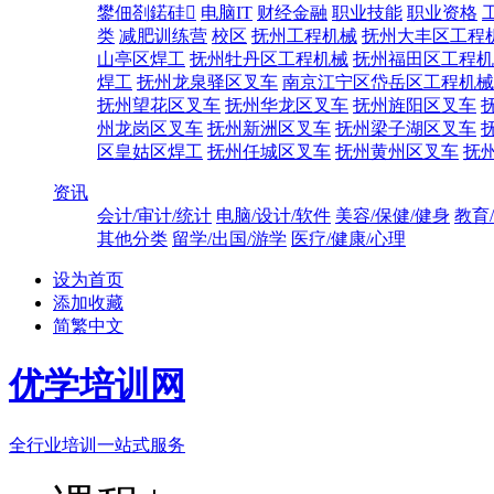
鐢佃剳鍩硅
电脑IT
财经金融
职业技能
职业资格
类
减肥训练营
校区
抚州工程机械
抚州大丰区工程
山亭区焊工
抚州牡丹区工程机械
抚州福田区工程机
焊工
抚州龙泉驿区叉车
南京江宁区岱岳区工程机械
抚州望花区叉车
抚州华龙区叉车
抚州旌阳区叉车
州龙岗区叉车
抚州新洲区叉车
抚州梁子湖区叉车
区皇姑区焊工
抚州任城区叉车
抚州黄州区叉车
抚
资讯
会计/审计/统计
电脑/设计/软件
美容/保健/健身
教育
其他分类
留学/出国/游学
医疗/健康/心理
设为首页
添加收藏
简繁中文
优学培训网
全行业培训一站式服务