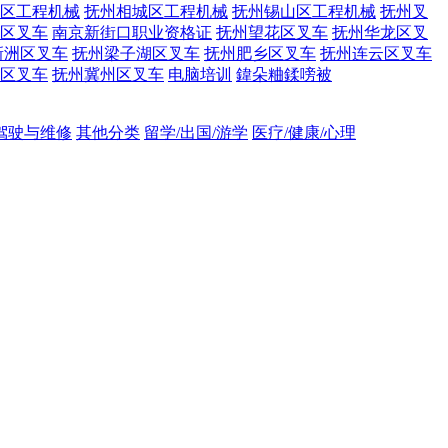
区工程机械
抚州相城区工程机械
抚州锡山区工程机械
抚州叉
区叉车
南京新街口职业资格证
抚州望花区叉车
抚州华龙区叉
新洲区叉车
抚州梁子湖区叉车
抚州肥乡区叉车
抚州连云区叉车
区叉车
抚州冀州区叉车
电脑培训
鍏朵粬鍒嗙被
吊驾驶与维修
其他分类
留学/出国/游学
医疗/健康/心理