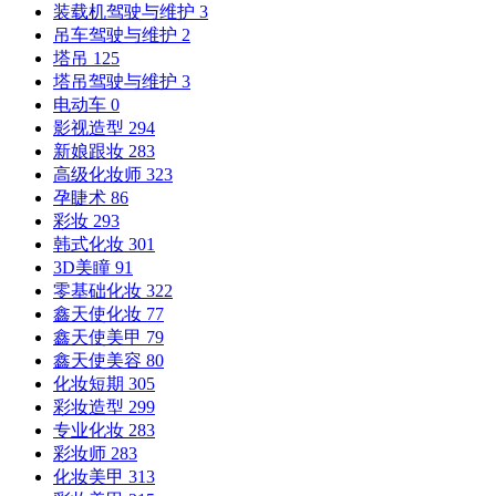
装载机驾驶与维护
3
吊车驾驶与维护
2
塔吊
125
塔吊驾驶与维护
3
电动车
0
影视造型
294
新娘跟妆
283
高级化妆师
323
孕睫术
86
彩妆
293
韩式化妆
301
3D美瞳
91
零基础化妆
322
鑫天使化妆
77
鑫天使美甲
79
鑫天使美容
80
化妆短期
305
彩妆造型
299
专业化妆
283
彩妆师
283
化妆美甲
313