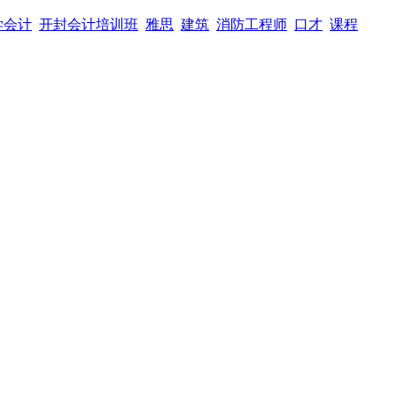
学会计
开封会计培训班
雅思
建筑
消防工程师
口才
课程