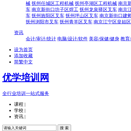
械
抚州任城区工程机械
抚州亭湖区工程机械
南京
车
南京新街口坊子区焊工
抚州龙泉驿区叉车
南京
车
抚州旌阳区叉车
抚州坪山区叉车
南京新街口建
抚州浏阳市叉车
抚州青羊区叉车
南京江宁区皇姑区
资讯
会计/审计/统计
电脑/设计/软件
美容/保健/健身
教育
设为首页
添加收藏
简繁中文
优学培训网
全行业培训一站式服务
课程
|
学校
|
资讯
|