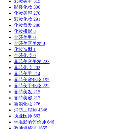
彩妆美甲
315
影楼化妆
300
化妆美容
276
彩妆化妆
291
化妆盘发
280
化妆摄影
8
金莎美甲
0
金莎美容美发
0
化妆造型
1
金莎化妆
0
菲菲美容美发
223
菲菲化妆
202
菲菲美甲
214
菲菲美容化妆
195
菲菲美甲化妆
222
菲菲美发
215
菲菲美容
217
新娘化妆
276
消防工程师
4346
执业医师
663
环境影响评价师
646
教师资格证
1655