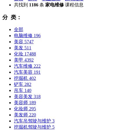
共找到
1186
条
家电维修
课程信息
分 类：
全部
电脑维修
196
美容
5747
美发
511
化妆
17488
美甲
4392
汽车维修
222
汽车美容
191
挖掘机
402
铲车
282
吊车
140
美容美发
318
美容师
189
化妆师
295
美发师
220
汽车吊驾驶与维护
3
挖掘机驾驶与维护
5