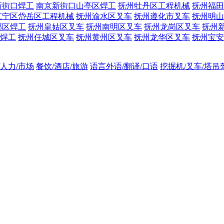
新街口焊工
南京新街口山亭区焊工
抚州牡丹区工程机械
抚州福田
江宁区岱岳区工程机械
抚州渝水区叉车
抚州遵化市叉车
抚州明山
邺区焊工
抚州皇姑区叉车
抚州南明区叉车
抚州龙岗区叉车
抚州
焊工
抚州任城区叉车
抚州黄州区叉车
抚州龙华区叉车
抚州宝安
/人力/市场
餐饮/酒店/旅游
语言外语/翻译/口语
挖掘机/叉车/塔