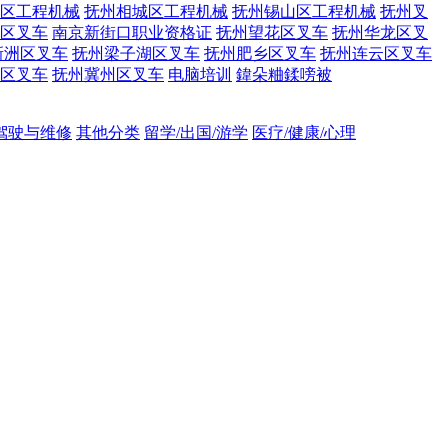
区工程机械
抚州相城区工程机械
抚州锡山区工程机械
抚州叉
区叉车
南京新街口职业资格证
抚州望花区叉车
抚州华龙区叉
新洲区叉车
抚州梁子湖区叉车
抚州肥乡区叉车
抚州连云区叉车
区叉车
抚州冀州区叉车
电脑培训
鍏朵粬鍒嗙被
吊驾驶与维修
其他分类
留学/出国/游学
医疗/健康/心理