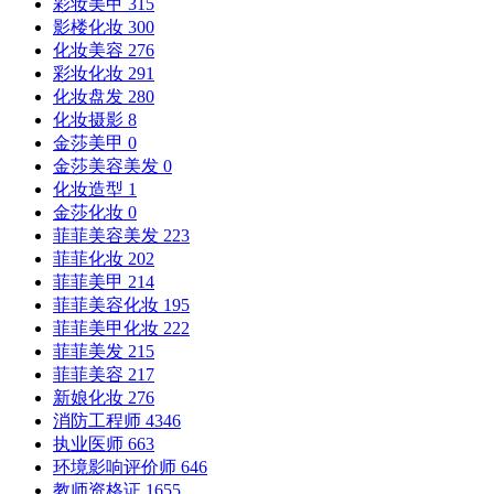
彩妆美甲
315
影楼化妆
300
化妆美容
276
彩妆化妆
291
化妆盘发
280
化妆摄影
8
金莎美甲
0
金莎美容美发
0
化妆造型
1
金莎化妆
0
菲菲美容美发
223
菲菲化妆
202
菲菲美甲
214
菲菲美容化妆
195
菲菲美甲化妆
222
菲菲美发
215
菲菲美容
217
新娘化妆
276
消防工程师
4346
执业医师
663
环境影响评价师
646
教师资格证
1655