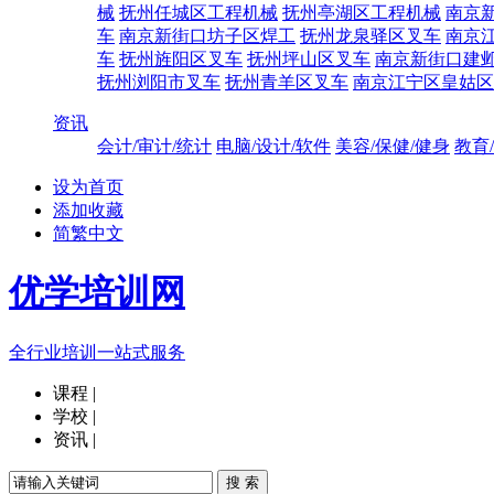
械
抚州任城区工程机械
抚州亭湖区工程机械
南京
车
南京新街口坊子区焊工
抚州龙泉驿区叉车
南京
车
抚州旌阳区叉车
抚州坪山区叉车
南京新街口建
抚州浏阳市叉车
抚州青羊区叉车
南京江宁区皇姑区
资讯
会计/审计/统计
电脑/设计/软件
美容/保健/健身
教育
设为首页
添加收藏
简繁中文
优学培训网
全行业培训一站式服务
课程
|
学校
|
资讯
|