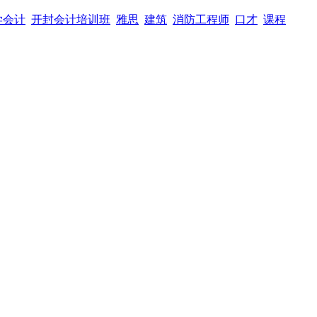
学会计
开封会计培训班
雅思
建筑
消防工程师
口才
课程