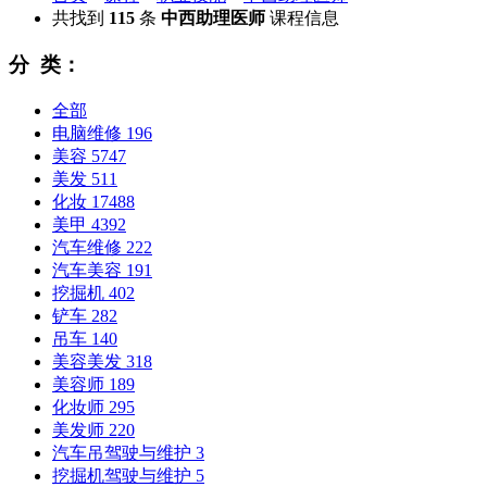
共找到
115
条
中西助理医师
课程信息
分 类：
全部
电脑维修
196
美容
5747
美发
511
化妆
17488
美甲
4392
汽车维修
222
汽车美容
191
挖掘机
402
铲车
282
吊车
140
美容美发
318
美容师
189
化妆师
295
美发师
220
汽车吊驾驶与维护
3
挖掘机驾驶与维护
5