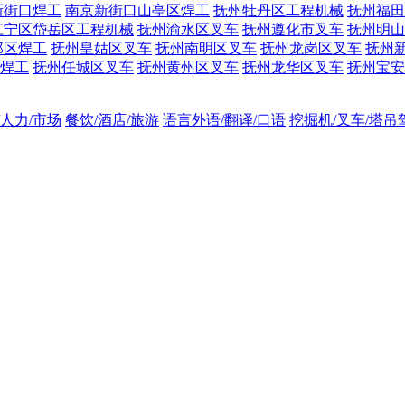
新街口焊工
南京新街口山亭区焊工
抚州牡丹区工程机械
抚州福田
江宁区岱岳区工程机械
抚州渝水区叉车
抚州遵化市叉车
抚州明山
邺区焊工
抚州皇姑区叉车
抚州南明区叉车
抚州龙岗区叉车
抚州
焊工
抚州任城区叉车
抚州黄州区叉车
抚州龙华区叉车
抚州宝安
/人力/市场
餐饮/酒店/旅游
语言外语/翻译/口语
挖掘机/叉车/塔