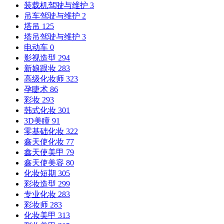
装载机驾驶与维护
3
吊车驾驶与维护
2
塔吊
125
塔吊驾驶与维护
3
电动车
0
影视造型
294
新娘跟妆
283
高级化妆师
323
孕睫术
86
彩妆
293
韩式化妆
301
3D美瞳
91
零基础化妆
322
鑫天使化妆
77
鑫天使美甲
79
鑫天使美容
80
化妆短期
305
彩妆造型
299
专业化妆
283
彩妆师
283
化妆美甲
313