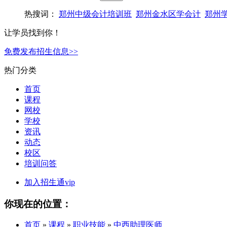
热搜词：
郑州中级会计培训班
郑州金水区学会计
郑州
让学员找到你！
免费发布招生信息>>
热门分类
首页
课程
网校
学校
资讯
动态
校区
培训问答
加入招生通vip
你现在的位置：
首页
»
课程
»
职业技能
»
中西助理医师