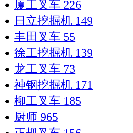
厦工叉车
226
日立挖掘机
149
丰田叉车
55
徐工挖掘机
139
龙工叉车
73
神钢挖掘机
171
柳工叉车
185
厨师
965
正规叉车
156