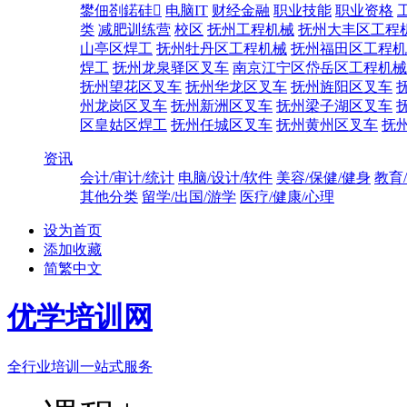
鐢佃剳鍩硅
电脑IT
财经金融
职业技能
职业资格
类
减肥训练营
校区
抚州工程机械
抚州大丰区工程
山亭区焊工
抚州牡丹区工程机械
抚州福田区工程机
焊工
抚州龙泉驿区叉车
南京江宁区岱岳区工程机械
抚州望花区叉车
抚州华龙区叉车
抚州旌阳区叉车
州龙岗区叉车
抚州新洲区叉车
抚州梁子湖区叉车
区皇姑区焊工
抚州任城区叉车
抚州黄州区叉车
抚
资讯
会计/审计/统计
电脑/设计/软件
美容/保健/健身
教育
其他分类
留学/出国/游学
医疗/健康/心理
设为首页
添加收藏
简繁中文
优学培训网
全行业培训一站式服务