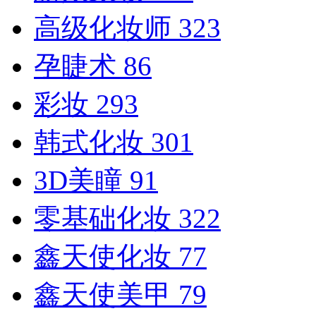
高级化妆师
323
孕睫术
86
彩妆
293
韩式化妆
301
3D美瞳
91
零基础化妆
322
鑫天使化妆
77
鑫天使美甲
79