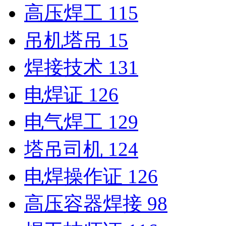
高压焊工
115
吊机塔吊
15
焊接技术
131
电焊证
126
电气焊工
129
塔吊司机
124
电焊操作证
126
高压容器焊接
98