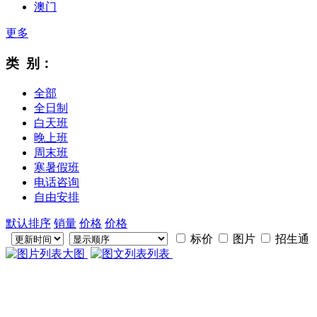
澳门
更多
类 别：
全部
全日制
白天班
晚上班
周末班
寒暑假班
电话咨询
自由安排
默认排序
销量
价格
价格
标价
图片
招生通
大图
列表
成都助理工程师证申报地址？