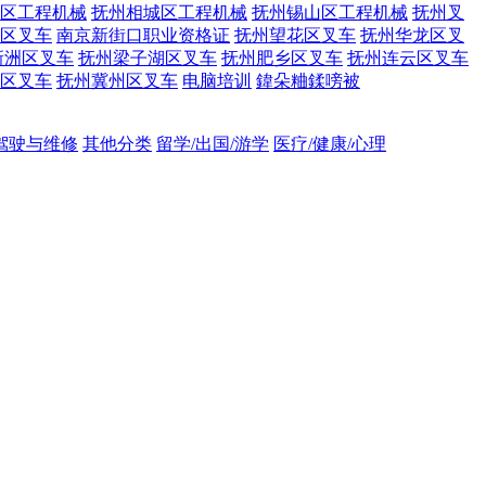
区工程机械
抚州相城区工程机械
抚州锡山区工程机械
抚州叉
区叉车
南京新街口职业资格证
抚州望花区叉车
抚州华龙区叉
新洲区叉车
抚州梁子湖区叉车
抚州肥乡区叉车
抚州连云区叉车
区叉车
抚州冀州区叉车
电脑培训
鍏朵粬鍒嗙被
吊驾驶与维修
其他分类
留学/出国/游学
医疗/健康/心理