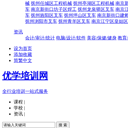
械
抚州任城区工程机械
抚州亭湖区工程机械
南京
车
南京新街口坊子区焊工
抚州龙泉驿区叉车
南京
车
抚州旌阳区叉车
抚州坪山区叉车
南京新街口建
抚州浏阳市叉车
抚州青羊区叉车
南京江宁区皇姑区
资讯
会计/审计/统计
电脑/设计/软件
美容/保健/健身
教育
设为首页
添加收藏
简繁中文
优学培训网
全行业培训一站式服务
课程
|
学校
|
资讯
|