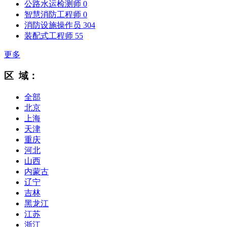
公路水运检测师
0
智慧消防工程师
0
消防设施操作员
304
装配式工程师
55
更多
区 域：
全部
北京
上海
天津
重庆
河北
山西
内蒙古
辽宁
吉林
黑龙江
江苏
浙江