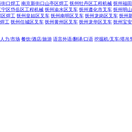
新街口焊工
南京新街口山亭区焊工
抚州牡丹区工程机械
抚州福田
江宁区岱岳区工程机械
抚州渝水区叉车
抚州遵化市叉车
抚州明山
邺区焊工
抚州皇姑区叉车
抚州南明区叉车
抚州龙岗区叉车
抚州
焊工
抚州任城区叉车
抚州黄州区叉车
抚州龙华区叉车
抚州宝安
/人力/市场
餐饮/酒店/旅游
语言外语/翻译/口语
挖掘机/叉车/塔