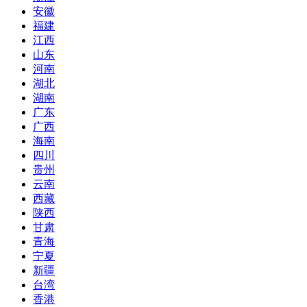
安徽
福建
江西
山东
河南
湖北
湖南
广东
广西
海南
四川
贵州
云南
西藏
陕西
甘肃
青海
宁夏
新疆
台湾
香港