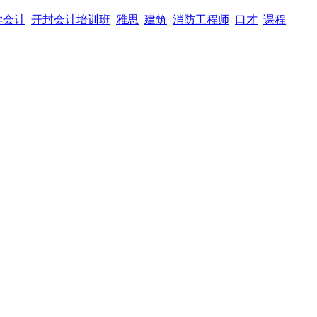
学会计
开封会计培训班
雅思
建筑
消防工程师
口才
课程