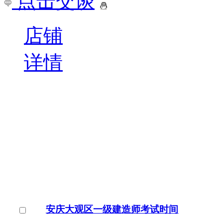
店铺
详情
武汉汉南区哪个学校学一级建造师好
建筑行业一直是个热门行
增加，但是过关率低。建
成功后才能执业，目前国
￥
电询
询问底价