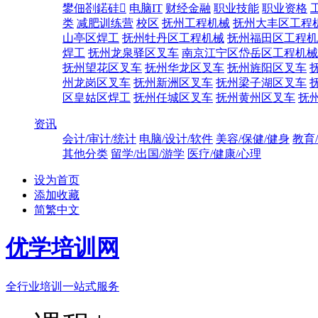
鐢佃剳鍩硅
电脑IT
财经金融
职业技能
职业资格
类
减肥训练营
校区
抚州工程机械
抚州大丰区工程
山亭区焊工
抚州牡丹区工程机械
抚州福田区工程机
焊工
抚州龙泉驿区叉车
南京江宁区岱岳区工程机械
抚州望花区叉车
抚州华龙区叉车
抚州旌阳区叉车
州龙岗区叉车
抚州新洲区叉车
抚州梁子湖区叉车
区皇姑区焊工
抚州任城区叉车
抚州黄州区叉车
抚
资讯
会计/审计/统计
电脑/设计/软件
美容/保健/健身
教育
其他分类
留学/出国/游学
医疗/健康/心理
设为首页
添加收藏
简繁中文
优学培训网
全行业培训一站式服务