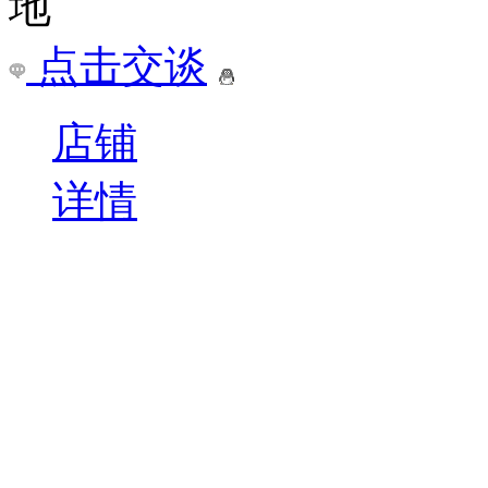
息 福州晋安区一级建造
学校的重点专业，福州市
￥
电询
询问底价
福州晋安区一级建造师培
福建/福州市
点击交谈