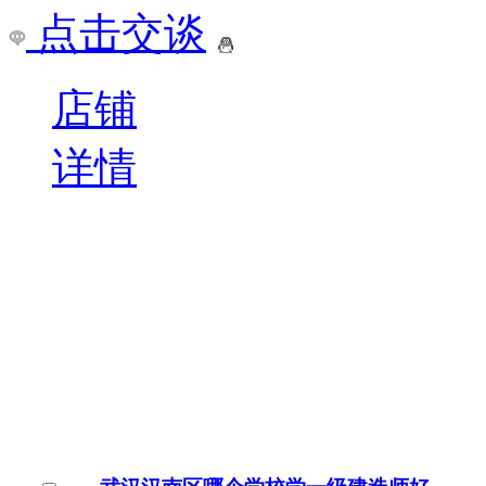
日照东港区一级建造师培训排名前十
日照东港区一级建造师是
校的重点专业，日照东港
量雄厚，学校欢迎你的加
￥
电询
询问底价
日照东港区一级建造师培
山东/日照市