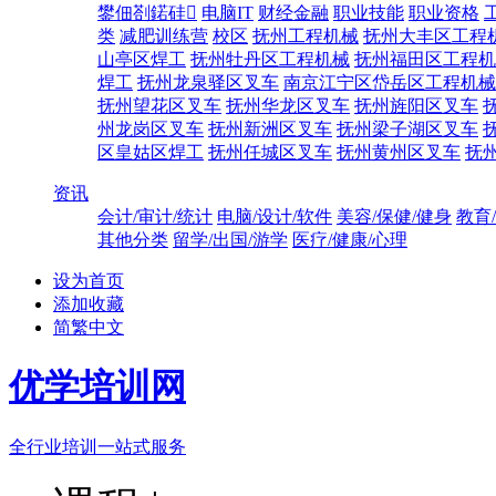
鐢佃剳鍩硅
电脑IT
财经金融
职业技能
职业资格
类
减肥训练营
校区
抚州工程机械
抚州大丰区工程
山亭区焊工
抚州牡丹区工程机械
抚州福田区工程机
焊工
抚州龙泉驿区叉车
南京江宁区岱岳区工程机械
抚州望花区叉车
抚州华龙区叉车
抚州旌阳区叉车
州龙岗区叉车
抚州新洲区叉车
抚州梁子湖区叉车
区皇姑区焊工
抚州任城区叉车
抚州黄州区叉车
抚
资讯
会计/审计/统计
电脑/设计/软件
美容/保健/健身
教育
其他分类
留学/出国/游学
医疗/健康/心理
设为首页
添加收藏
简繁中文
优学培训网
全行业培训一站式服务