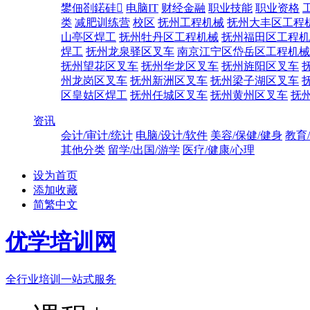
鐢佃剳鍩硅
电脑IT
财经金融
职业技能
职业资格
类
减肥训练营
校区
抚州工程机械
抚州大丰区工程
山亭区焊工
抚州牡丹区工程机械
抚州福田区工程机
焊工
抚州龙泉驿区叉车
南京江宁区岱岳区工程机械
抚州望花区叉车
抚州华龙区叉车
抚州旌阳区叉车
州龙岗区叉车
抚州新洲区叉车
抚州梁子湖区叉车
区皇姑区焊工
抚州任城区叉车
抚州黄州区叉车
抚
资讯
会计/审计/统计
电脑/设计/软件
美容/保健/健身
教育
其他分类
留学/出国/游学
医疗/健康/心理
设为首页
添加收藏
简繁中文
优学培训网
全行业培训一站式服务