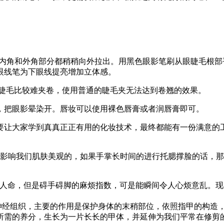
眼内角和外角部分都稍稍向外拉出。用黑色眼影笔刷从眼睫毛根
眼线笔为下眼线提亮增加立体感。
女生睫毛比较难夹卷，使用普通的睫毛夹无法达到卷翘的效果。
，把眼影晕染开。唇妆可以使用裸色唇膏或者润唇膏即可。
要让大家学到真真正正有用的化妆技术，最终都能有一份满意的
会影响我们肌肤美观的，如果手掌长时间的进行托腮撑脸的话，
要人命，但是碍手碍脚的麻烦指数，可是能瞬间令人心烦意乱。
神经组织，主要的作用是保护身体的末稍部位，依照指甲的构造
所需的养分，生长为一片长长的甲体，并延伸为我们平常在修剪