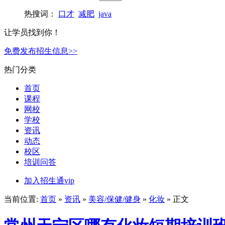
热搜词：
口才
减肥
java
让学员找到你！
免费发布招生信息>>
热门分类
首页
课程
网校
学校
资讯
动态
校区
培训问答
加入招生通vip
当前位置:
首页
»
资讯
»
美容/保健/健身
»
化妆
» 正文