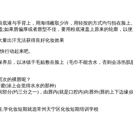
粉底液与手背上，用海绵蘸取少许，用轻按的方式均匀拍在脸上
遮盖;如果唇偏厚或者唇型不佳，要用粉底液盖上原来的轮廓，以
大量出汗无法获得良好化妆效果
赶快行动起来吧。
保养后，以冰镇干毛贴敷在脸上（毛巾不能含水，否则会冻伤肌
层次的裸唇呢？
蜜(涂上会觉得水水的那种)
部分(约三分之一)，由唇内(就是口腔内)向唇外(唇的上下边缘
任,学化妆短期就选常州天宁区化妆短期培训学校