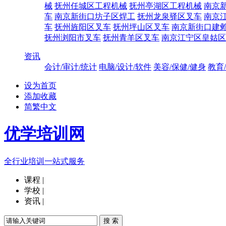
械
抚州任城区工程机械
抚州亭湖区工程机械
南京
车
南京新街口坊子区焊工
抚州龙泉驿区叉车
南京
车
抚州旌阳区叉车
抚州坪山区叉车
南京新街口建
抚州浏阳市叉车
抚州青羊区叉车
南京江宁区皇姑区
资讯
会计/审计/统计
电脑/设计/软件
美容/保健/健身
教育
设为首页
添加收藏
简繁中文
优学培训网
全行业培训一站式服务
课程
|
学校
|
资讯
|