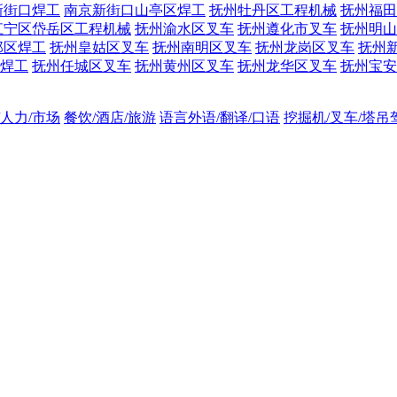
新街口焊工
南京新街口山亭区焊工
抚州牡丹区工程机械
抚州福田
江宁区岱岳区工程机械
抚州渝水区叉车
抚州遵化市叉车
抚州明山
邺区焊工
抚州皇姑区叉车
抚州南明区叉车
抚州龙岗区叉车
抚州
焊工
抚州任城区叉车
抚州黄州区叉车
抚州龙华区叉车
抚州宝安
/人力/市场
餐饮/酒店/旅游
语言外语/翻译/口语
挖掘机/叉车/塔