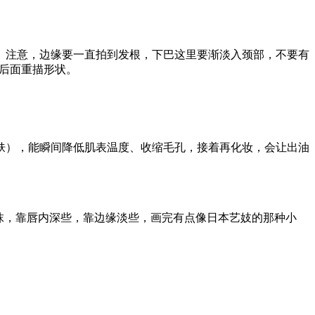
。注意，边缘要一直拍到发根，下巴这里要渐淡入颈部，不要有
便后面重描形状。
肤），能瞬间降低肌表温度、收缩毛孔，接着再化妆，会让出油
)抹，靠唇内深些，靠边缘淡些，画完有点像日本艺妓的那种小