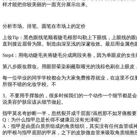
样才能把你较美丽的一面充分展示出来。
分析市场。排笔、圆笔在市场上的定价
上妆Tip：黑色眼线笔顺着睫毛根部勾勒上下眼线，上眼线的
直到接近眉骨为限。制造由深至浅的深邃妆效。最后用金属色
Step4：用电动睫毛夹将睫毛分成两段夹卷，因为单眼皮的
第八步眼妆唇妆。用眼部晕染刷蘸取哑光的浅棕色刷在上眼皮
每一位毕业的同学学校都会为大家免费推荐就业，在这里不仅
所很不错的化妆学校。不
3、不要用手撑脸的，很多时候我们的一个动作一个细节都是
说美容护肤应该从细节做起。
指甲莫名奇妙断一半，忽然裂开成千层面?虽然那不如牙痛般
Q：为什么指甲总是长得不健康且没有光泽呢?
A：指甲是由蛋白质所组成的角质组织，其实没有任何血管或
的甲根与指甲底部的甲床，之下的皮肤微血管来吸取角质细胞