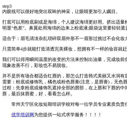
step3
内眼线可以很好地突出双眸的神采，让眼睛更加引人瞩目。
打底可以用粉底刷或是海绵，个人建议海绵更好用。挤出适量
明显“色差”。鼻翼处用海绵的边来上粉底液;眼袋这里要轻轻
适合于：眉毛清淡杂乱琐碎双眉外形不一眉形过挑过不会化妆
只需简单4步就能打造清透完美裸妆，想拥有不一样的妆容就
我们可以得用瞬间温度的改变的方法来控制出油量，完成妆前
现象改善不行，彩妆也不易脱妆。
并不是所有场合都适合红唇的，那怎么打造韩式美丽又水润有
需要：粉底或修饰乳，橘色或粉色唇膏(注意，是唇膏)，无色唇
过程：先拿粉底或修饰乳遮掉全部的唇部，在上唇和下唇的中间
唇，最后抹唇蜜，好，看看怎么样。
常州天宁区化妆短期培训学校对每一位学员专业素质负责
优学培训网
为您提供一站式求学服务！！！！