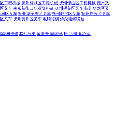
区工程机械
抚州相城区工程机械
抚州锡山区工程机械
抚州叉
区叉车
南京新街口职业资格证
抚州望花区叉车
抚州华龙区叉
新洲区叉车
抚州梁子湖区叉车
抚州肥乡区叉车
抚州连云区叉车
区叉车
抚州冀州区叉车
电脑培训
鍏朵粬鍒嗙被
吊驾驶与维修
其他分类
留学/出国/游学
医疗/健康/心理