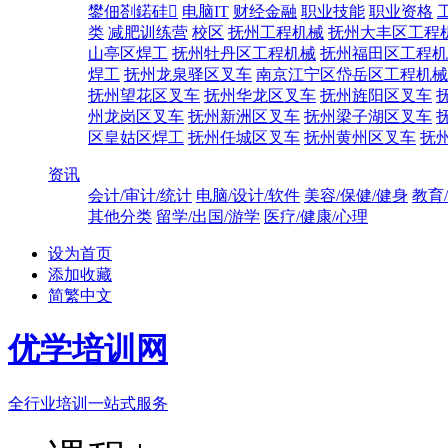
鐢佃剳鍩硅
电脑IT
财经金融
职业技能
职业资格
类
减肥训练营
校区
抚州工程机械
抚州大丰区工程
山亭区焊工
抚州牡丹区工程机械
抚州福田区工程机
焊工
抚州龙泉驿区叉车
南京江宁区岱岳区工程机械
抚州望花区叉车
抚州华龙区叉车
抚州旌阳区叉车
州龙岗区叉车
抚州新洲区叉车
抚州梁子湖区叉车
区皇姑区焊工
抚州任城区叉车
抚州黄州区叉车
抚
资讯
会计/审计/统计
电脑/设计/软件
美容/保健/健身
教育
其他分类
留学/出国/游学
医疗/健康/心理
设为首页
添加收藏
简繁中文
优学培训网
全行业培训一站式服务