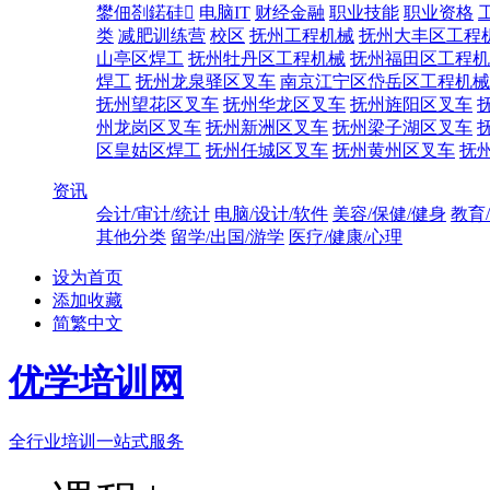
鐢佃剳鍩硅
电脑IT
财经金融
职业技能
职业资格
类
减肥训练营
校区
抚州工程机械
抚州大丰区工程
山亭区焊工
抚州牡丹区工程机械
抚州福田区工程机
焊工
抚州龙泉驿区叉车
南京江宁区岱岳区工程机械
抚州望花区叉车
抚州华龙区叉车
抚州旌阳区叉车
州龙岗区叉车
抚州新洲区叉车
抚州梁子湖区叉车
区皇姑区焊工
抚州任城区叉车
抚州黄州区叉车
抚
资讯
会计/审计/统计
电脑/设计/软件
美容/保健/健身
教育
其他分类
留学/出国/游学
医疗/健康/心理
设为首页
添加收藏
简繁中文
优学培训网
全行业培训一站式服务