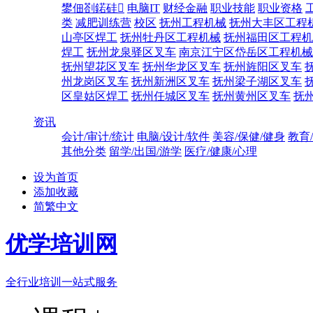
鐢佃剳鍩硅
电脑IT
财经金融
职业技能
职业资格
类
减肥训练营
校区
抚州工程机械
抚州大丰区工程
山亭区焊工
抚州牡丹区工程机械
抚州福田区工程机
焊工
抚州龙泉驿区叉车
南京江宁区岱岳区工程机械
抚州望花区叉车
抚州华龙区叉车
抚州旌阳区叉车
州龙岗区叉车
抚州新洲区叉车
抚州梁子湖区叉车
区皇姑区焊工
抚州任城区叉车
抚州黄州区叉车
抚
资讯
会计/审计/统计
电脑/设计/软件
美容/保健/健身
教育
其他分类
留学/出国/游学
医疗/健康/心理
设为首页
添加收藏
简繁中文
优学培训网
全行业培训一站式服务