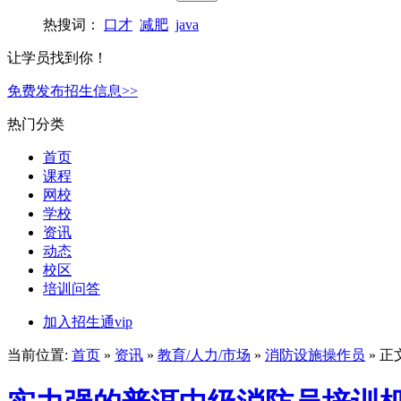
热搜词：
口才
减肥
java
让学员找到你！
免费发布招生信息>>
热门分类
首页
课程
网校
学校
资讯
动态
校区
培训问答
加入招生通vip
当前位置:
首页
»
资讯
»
教育/人力/市场
»
消防设施操作员
» 正