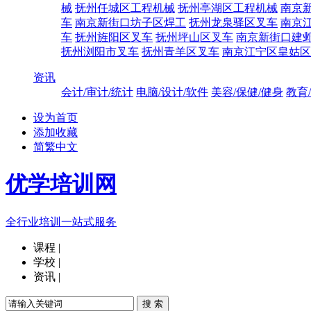
械
抚州任城区工程机械
抚州亭湖区工程机械
南京
车
南京新街口坊子区焊工
抚州龙泉驿区叉车
南京
车
抚州旌阳区叉车
抚州坪山区叉车
南京新街口建
抚州浏阳市叉车
抚州青羊区叉车
南京江宁区皇姑区
资讯
会计/审计/统计
电脑/设计/软件
美容/保健/健身
教育
设为首页
添加收藏
简繁中文
优学培训网
全行业培训一站式服务
课程
|
学校
|
资讯
|