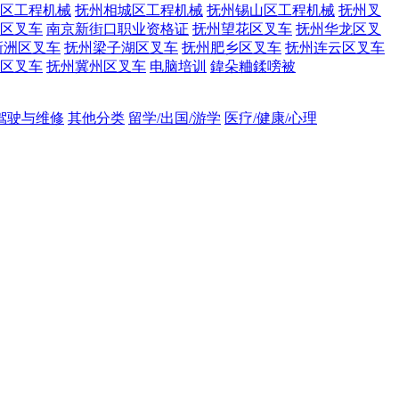
区工程机械
抚州相城区工程机械
抚州锡山区工程机械
抚州叉
区叉车
南京新街口职业资格证
抚州望花区叉车
抚州华龙区叉
新洲区叉车
抚州梁子湖区叉车
抚州肥乡区叉车
抚州连云区叉车
区叉车
抚州冀州区叉车
电脑培训
鍏朵粬鍒嗙被
吊驾驶与维修
其他分类
留学/出国/游学
医疗/健康/心理