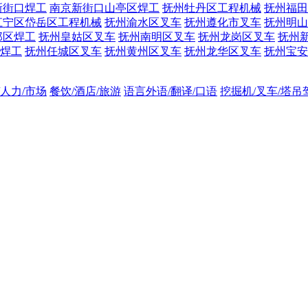
新街口焊工
南京新街口山亭区焊工
抚州牡丹区工程机械
抚州福田
江宁区岱岳区工程机械
抚州渝水区叉车
抚州遵化市叉车
抚州明山
邺区焊工
抚州皇姑区叉车
抚州南明区叉车
抚州龙岗区叉车
抚州
焊工
抚州任城区叉车
抚州黄州区叉车
抚州龙华区叉车
抚州宝安
/人力/市场
餐饮/酒店/旅游
语言外语/翻译/口语
挖掘机/叉车/塔