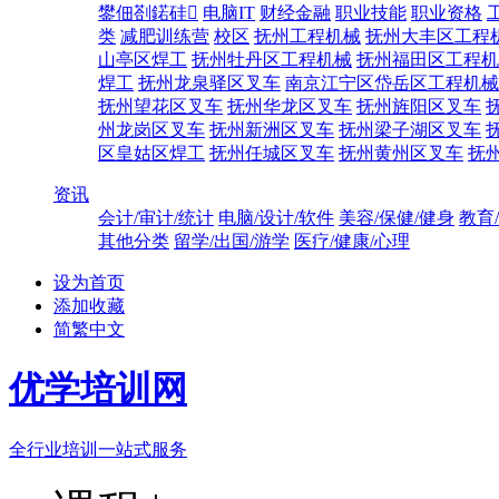
鐢佃剳鍩硅
电脑IT
财经金融
职业技能
职业资格
类
减肥训练营
校区
抚州工程机械
抚州大丰区工程
山亭区焊工
抚州牡丹区工程机械
抚州福田区工程机
焊工
抚州龙泉驿区叉车
南京江宁区岱岳区工程机械
抚州望花区叉车
抚州华龙区叉车
抚州旌阳区叉车
州龙岗区叉车
抚州新洲区叉车
抚州梁子湖区叉车
区皇姑区焊工
抚州任城区叉车
抚州黄州区叉车
抚
资讯
会计/审计/统计
电脑/设计/软件
美容/保健/健身
教育
其他分类
留学/出国/游学
医疗/健康/心理
设为首页
添加收藏
简繁中文
优学培训网
全行业培训一站式服务