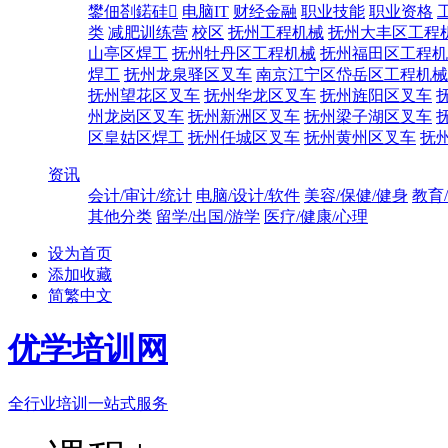
鐢佃剳鍩硅
电脑IT
财经金融
职业技能
职业资格
类
减肥训练营
校区
抚州工程机械
抚州大丰区工程
山亭区焊工
抚州牡丹区工程机械
抚州福田区工程机
焊工
抚州龙泉驿区叉车
南京江宁区岱岳区工程机械
抚州望花区叉车
抚州华龙区叉车
抚州旌阳区叉车
州龙岗区叉车
抚州新洲区叉车
抚州梁子湖区叉车
区皇姑区焊工
抚州任城区叉车
抚州黄州区叉车
抚
资讯
会计/审计/统计
电脑/设计/软件
美容/保健/健身
教育
其他分类
留学/出国/游学
医疗/健康/心理
设为首页
添加收藏
简繁中文
优学培训网
全行业培训一站式服务