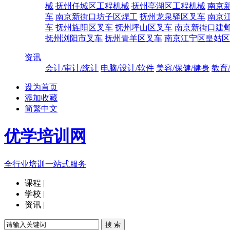
械
抚州任城区工程机械
抚州亭湖区工程机械
南京
车
南京新街口坊子区焊工
抚州龙泉驿区叉车
南京
车
抚州旌阳区叉车
抚州坪山区叉车
南京新街口建
抚州浏阳市叉车
抚州青羊区叉车
南京江宁区皇姑区
资讯
会计/审计/统计
电脑/设计/软件
美容/保健/健身
教育
设为首页
添加收藏
简繁中文
优学培训网
全行业培训一站式服务
课程
|
学校
|
资讯
|