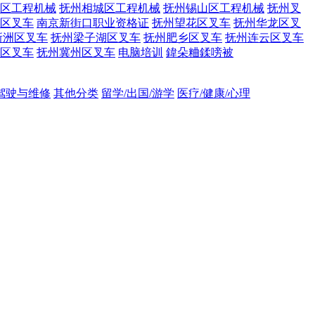
区工程机械
抚州相城区工程机械
抚州锡山区工程机械
抚州叉
区叉车
南京新街口职业资格证
抚州望花区叉车
抚州华龙区叉
新洲区叉车
抚州梁子湖区叉车
抚州肥乡区叉车
抚州连云区叉车
区叉车
抚州冀州区叉车
电脑培训
鍏朵粬鍒嗙被
吊驾驶与维修
其他分类
留学/出国/游学
医疗/健康/心理