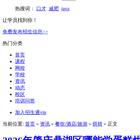
热搜词：
口才
减肥
java
让学员找到你！
免费发布招生信息>>
热门分类
首页
课程
网校
学校
资讯
动态
校区
培训问答
加入招生通vip
当前位置:
首页
»
资讯
»
餐饮/酒店/旅游
»
烘焙
» 正文