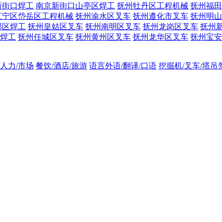
新街口焊工
南京新街口山亭区焊工
抚州牡丹区工程机械
抚州福田
江宁区岱岳区工程机械
抚州渝水区叉车
抚州遵化市叉车
抚州明山
邺区焊工
抚州皇姑区叉车
抚州南明区叉车
抚州龙岗区叉车
抚州
焊工
抚州任城区叉车
抚州黄州区叉车
抚州龙华区叉车
抚州宝安
/人力/市场
餐饮/酒店/旅游
语言外语/翻译/口语
挖掘机/叉车/塔