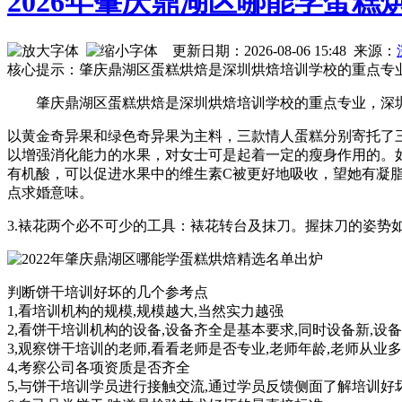
2026年肇庆鼎湖区哪能学蛋糕
更新日期：2026-08-06 15:48 来源：
核心提示：肇庆鼎湖区蛋糕烘焙是深圳烘焙培训学校的重点专
肇庆鼎湖区蛋糕烘焙是深圳烘焙培训学校的重点专业，深
以黄金奇异果和绿色奇异果为主料，三款情人蛋糕分别寄托了
以增强消化能力的水果，对女士可是起着一定的瘦身作用的。
有机酸，可以促进水果中的维生素C被更好地吸收，望她有凝脂
点求婚意味。
3.裱花两个必不可少的工具：裱花转台及抹刀。握抹刀的姿势
判断饼干培训好坏的几个参考点
1,看培训机构的规模,规模越大,当然实力越强
2,看饼干培训机构的设备,设备齐全是基本要求,同时设备新,设
3,观察饼干培训的老师,看看老师是否专业,老师年龄,老师从业
4,考察公司各项资质是否齐全
5,与饼干培训学员进行接触交流,通过学员反馈侧面了解培训好