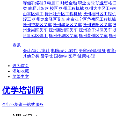
鐢佃剳鍩硅
电脑IT
财经金融
职业技能
职业资格
类
减肥训练营
校区
抚州工程机械
抚州大丰区工程
山亭区焊工
抚州牡丹区工程机械
抚州福田区工程机
焊工
抚州龙泉驿区叉车
南京江宁区岱岳区工程机械
抚州望花区叉车
抚州华龙区叉车
抚州旌阳区叉车
州龙岗区叉车
抚州新洲区叉车
抚州梁子湖区叉车
区皇姑区焊工
抚州任城区叉车
抚州黄州区叉车
抚
资讯
会计/审计/统计
电脑/设计/软件
美容/保健/健身
教育
其他分类
留学/出国/游学
医疗/健康/心理
设为首页
添加收藏
简繁中文
优学培训网
全行业培训一站式服务