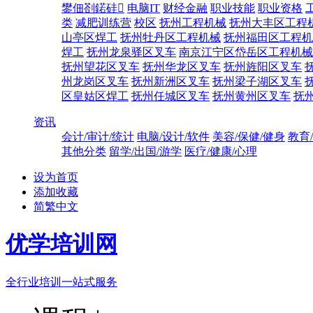
鐢佃剳鍩硅
电脑IT
财经金融
职业技能
职业资格
类
减肥训练营
校区
抚州工程机械
抚州大丰区工程
山亭区焊工
抚州牡丹区工程机械
抚州福田区工程机
焊工
抚州龙泉驿区叉车
南京江宁区岱岳区工程机械
抚州望花区叉车
抚州华龙区叉车
抚州旌阳区叉车
州龙岗区叉车
抚州新洲区叉车
抚州梁子湖区叉车
区皇姑区焊工
抚州任城区叉车
抚州黄州区叉车
抚
资讯
会计/审计/统计
电脑/设计/软件
美容/保健/健身
教育
其他分类
留学/出国/游学
医疗/健康/心理
设为首页
添加收藏
简繁中文
优学培训网
全行业培训一站式服务