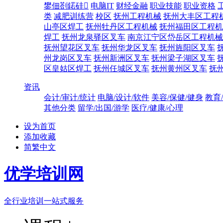
鐢佃剳鍩硅
电脑IT
财经金融
职业技能
职业资格
类
减肥训练营
校区
抚州工程机械
抚州大丰区工程
山亭区焊工
抚州牡丹区工程机械
抚州福田区工程机
焊工
抚州龙泉驿区叉车
南京江宁区岱岳区工程机械
抚州望花区叉车
抚州华龙区叉车
抚州旌阳区叉车
州龙岗区叉车
抚州新洲区叉车
抚州梁子湖区叉车
区皇姑区焊工
抚州任城区叉车
抚州黄州区叉车
抚
资讯
会计/审计/统计
电脑/设计/软件
美容/保健/健身
教育
其他分类
留学/出国/游学
医疗/健康/心理
设为首页
添加收藏
简繁中文
优学培训网
全行业培训一站式服务