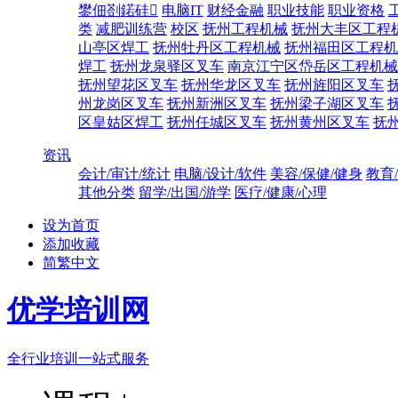
鐢佃剳鍩硅
电脑IT
财经金融
职业技能
职业资格
类
减肥训练营
校区
抚州工程机械
抚州大丰区工程
山亭区焊工
抚州牡丹区工程机械
抚州福田区工程机
焊工
抚州龙泉驿区叉车
南京江宁区岱岳区工程机械
抚州望花区叉车
抚州华龙区叉车
抚州旌阳区叉车
州龙岗区叉车
抚州新洲区叉车
抚州梁子湖区叉车
区皇姑区焊工
抚州任城区叉车
抚州黄州区叉车
抚
资讯
会计/审计/统计
电脑/设计/软件
美容/保健/健身
教育
其他分类
留学/出国/游学
医疗/健康/心理
设为首页
添加收藏
简繁中文
优学培训网
全行业培训一站式服务