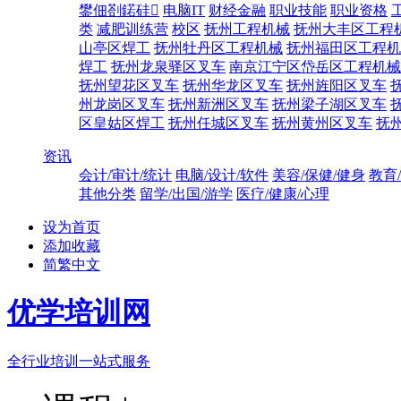
鐢佃剳鍩硅
电脑IT
财经金融
职业技能
职业资格
类
减肥训练营
校区
抚州工程机械
抚州大丰区工程
山亭区焊工
抚州牡丹区工程机械
抚州福田区工程机
焊工
抚州龙泉驿区叉车
南京江宁区岱岳区工程机械
抚州望花区叉车
抚州华龙区叉车
抚州旌阳区叉车
州龙岗区叉车
抚州新洲区叉车
抚州梁子湖区叉车
区皇姑区焊工
抚州任城区叉车
抚州黄州区叉车
抚
资讯
会计/审计/统计
电脑/设计/软件
美容/保健/健身
教育
其他分类
留学/出国/游学
医疗/健康/心理
设为首页
添加收藏
简繁中文
优学培训网
全行业培训一站式服务