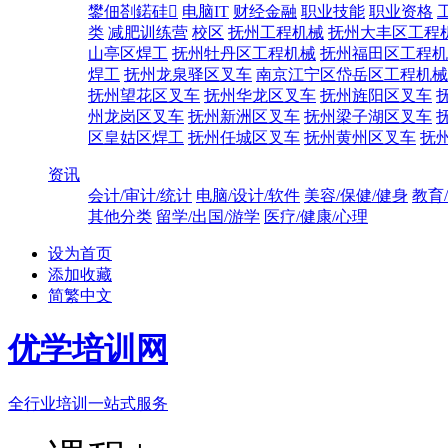
鐢佃剳鍩硅
电脑IT
财经金融
职业技能
职业资格
类
减肥训练营
校区
抚州工程机械
抚州大丰区工程
山亭区焊工
抚州牡丹区工程机械
抚州福田区工程机
焊工
抚州龙泉驿区叉车
南京江宁区岱岳区工程机械
抚州望花区叉车
抚州华龙区叉车
抚州旌阳区叉车
州龙岗区叉车
抚州新洲区叉车
抚州梁子湖区叉车
区皇姑区焊工
抚州任城区叉车
抚州黄州区叉车
抚
资讯
会计/审计/统计
电脑/设计/软件
美容/保健/健身
教育
其他分类
留学/出国/游学
医疗/健康/心理
设为首页
添加收藏
简繁中文
优学培训网
全行业培训一站式服务