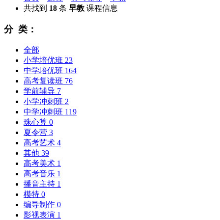
共找到
18
条
早教
课程信息
分 类：
全部
小学培优班
23
中学培优班
164
高考复读班
76
学前辅导
7
小学冲刺班
2
中学冲刺班
119
珠心算
0
夏令营
3
高考艺术
4
其他
39
高考美术
1
高考音乐
1
播音主持
1
模特
0
编导制作
0
影视表演
1