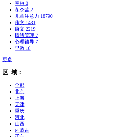
空乘
0
冬令营
2
儿童注意力
18790
作文
1431
语文
2219
情绪管理
7
心理辅导
7
早教
18
更多
区 域：
全部
北京
上海
天津
重庆
河北
山西
内蒙古
辽宁