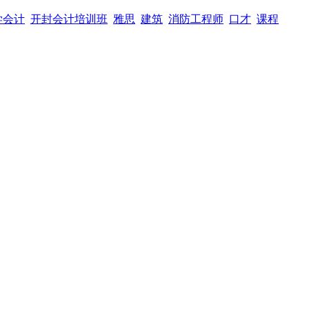
学会计
开封会计培训班
雅思
建筑
消防工程师
口才
课程