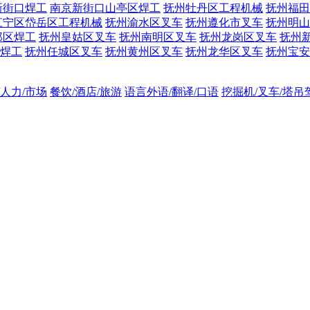
新街口焊工
南京新街口山亭区焊工
抚州牡丹区工程机械
抚州福田
江宁区岱岳区工程机械
抚州渝水区叉车
抚州遵化市叉车
抚州明山
邺区焊工
抚州皇姑区叉车
抚州南明区叉车
抚州龙岗区叉车
抚州
焊工
抚州任城区叉车
抚州黄州区叉车
抚州龙华区叉车
抚州宝安
/人力/市场
餐饮/酒店/旅游
语言外语/翻译/口语
挖掘机/叉车/塔