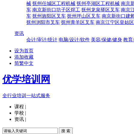
械
抚州任城区工程机械
抚州亭湖区工程机械
南京
车
南京新街口坊子区焊工
抚州龙泉驿区叉车
南京
车
抚州旌阳区叉车
抚州坪山区叉车
南京新街口建
抚州浏阳市叉车
抚州青羊区叉车
南京江宁区皇姑区
资讯
会计/审计/统计
电脑/设计/软件
美容/保健/健身
教育
设为首页
添加收藏
简繁中文
优学培训网
全行业培训一站式服务
课程
|
学校
|
资讯
|