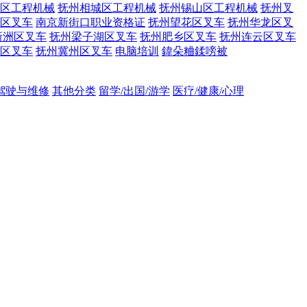
区工程机械
抚州相城区工程机械
抚州锡山区工程机械
抚州叉
区叉车
南京新街口职业资格证
抚州望花区叉车
抚州华龙区叉
新洲区叉车
抚州梁子湖区叉车
抚州肥乡区叉车
抚州连云区叉车
区叉车
抚州冀州区叉车
电脑培训
鍏朵粬鍒嗙被
吊驾驶与维修
其他分类
留学/出国/游学
医疗/健康/心理