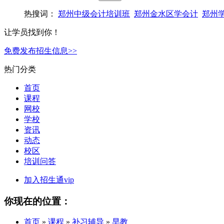
热搜词：
郑州中级会计培训班
郑州金水区学会计
郑州
让学员找到你！
免费发布招生信息>>
热门分类
首页
课程
网校
学校
资讯
动态
校区
培训问答
加入招生通vip
你现在的位置：
首页
»
课程
»
补习辅导
»
早教