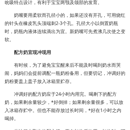
吮吸特点设计，有利于宝宝两颚及颌部的发育。
奶嘴要用柔软而孔径小的，如果还没有开孔，可用烧红
的针头在橡皮乳头顶端刺
2-3
个孔。孔径大小以倒置奶瓶
时，奶瓶内液体连续滴出为宜。新奶嘴可先煮沸几次使之变
软。
配方奶宜现冲现用
有时候，为了避免宝宝醒来后不能及时喝到奶水而哭
闹，妈妈们会提前调配一瓶奶粉备用，但要切记，冲调好的
奶粉要盖上盖子放入冰箱里贮存。
冲调好的配方奶应于
24
小时内用完。喝剩下的配方
奶，如果剩余量较少，*好倒掉；如果剩余量很多，可以放
入冰箱存贮中。但也不能存放过长时间，*好在
1
小时之内
喝掉。