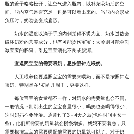
瓶的盖子略略松开，让空气进入瓶内，以补充吸奶后的空
间。瓶内空气是否充足，也是可以看出来的。当瓶内会形成
负压时，奶嘴会变成扁形。
奶水的温度以滴于手腕内侧觉得不烫为宜。奶水过热会
破坏奶粉的营养成分，也有可能烫伤宝宝；太冷则可能会刺
激宝宝的肠胃，引起宝宝消化不良或腹泻。
宜遵照宝宝的需要喂奶，忌按照钟点喂奶。
人工喂养也要遵照宝宝的需要来喂奶，而不是按照钟点
喂奶。特别是在*初的几周里，更要这样。
每位宝宝的食量都不一样，对奶水的需要量也会不同。
一般情况下刚刚出生的宝宝食量很小，喝奶也会喝得很少，
这时妈妈不要硬灌。通常过了
3
－
4
天之后
(
也许时间更长一
些
)
，他们所需要的奶量就会慢慢增多。妈妈不要着急，只
需要根据宝宝的需要调配他需要的奶量就可以了。对于奶