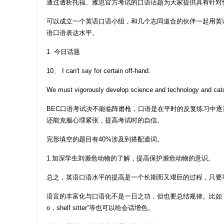
通过透析托福、雅思官方考试的口语话题为大家提供具有针对
可以成立一个英语口语小组，和几个志同道合的伙伴一起用英
语口语表达水平。
1. 今日话题
10、 I can't say for certain off-hand.
We must vigorously develop science and technology and catch
BEC口语考试决不能临阵磨枪，口语是在平时的反复练习中
还能克服心理紧张，提高考试时的自信。
完形填空的题目有40%涉及到搭配遣词。
1.加深学生刘濒危动物的了解，提高保护濒危动物的意识。
总之，英语口语水平的提高是一个长期而又艰巨的过程，只要
语言的丰富化与口语化不是一日之功，但也要总结规律。比如，用一些语气词如“w
o，shelf sitter”等也可以给会话增色。