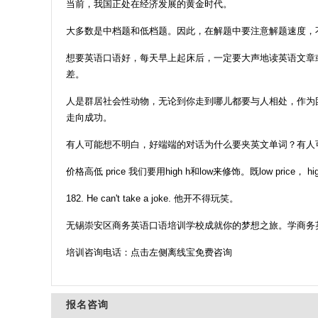
当前，我国正处在经济发展的黄金时代。
大多数是中档题和低档题。因此，在解题中要注意解题速度，
想要英语口语好，每天早上起床后，一定要大声地读英语文章
差。
人是群居社会性动物，无论到你走到哪儿都要与人相处，作为
走向成功。
有人可能想不明白，好端端的对话为什么要夹英文单词？有人可
价格高低 price 我们要用high h和low来修饰。既low price， high
182. He can't take a joke. 他开不得玩笑。
无锡崇安区商务英语口语培训学校成就你的梦想之旅。学商务
培训咨询电话：点击左侧离线宝免费咨询
报名咨询