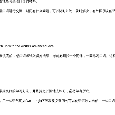
性地练习英语口语的材料。
语口语进行交流，期间有什么问题，可以随时讨论，及时解决，有外国朋友的
 up with the world's advanced level.
逐渐提高的，想口语考试取得好成绩，考前必须找一个同伴，一同练习口语。这
掌握良好的学习方法，并且持之以恒地去练习，必将学有所成。
ell，right?”等和反义疑问句可以使语言较为自然。一些口语化的词组如“icing on