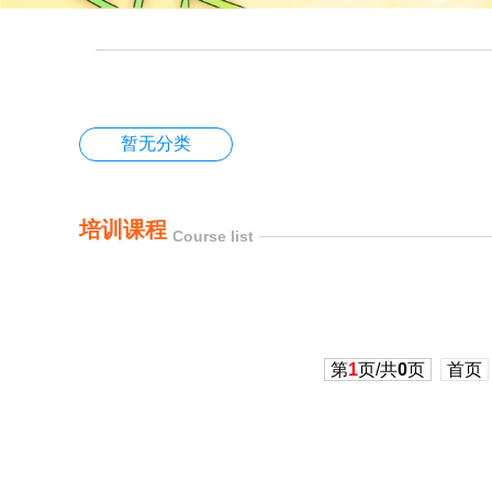
暂无分类
培训课程
Course list
第
1
页/共
0
页
首页