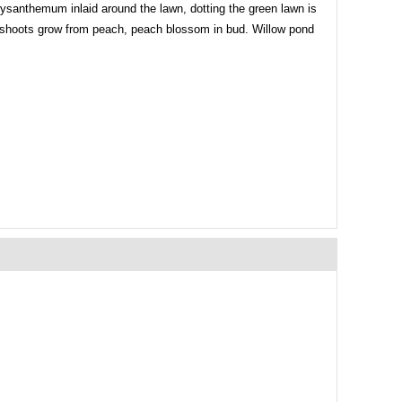
hrysanthemum inlaid around the lawn, dotting the green lawn is
New shoots grow from peach, peach blossom in bud. Willow pond