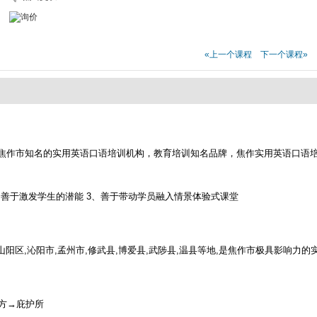
«上一个课程
下一个课程»
焦作市知名的实用英语口语培训机构，教育培训知名品牌，焦作实用英语口语
，善于激发学生的潜能 3、善于带动学员融入情景体验式课堂
山阳区,沁阳市,孟州市,修武县,博爱县,武陟县,温县等地,是焦作市极具影响力
地方→庇护所