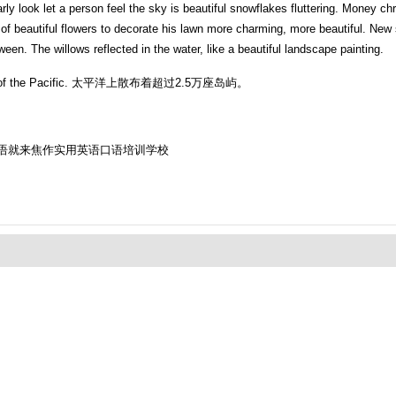
rly look let a person feel the sky is beautiful snowflakes fluttering. Money c
nch of beautiful flowers to decorate his lawn more charming, more beautiful. 
ween. The willows reflected in the water, like a beautiful landscape painting.
urface of the Pacific. 太平洋上散布着超过2.5万座岛屿。
语就来焦作实用英语口语培训学校