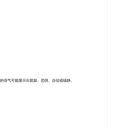
 在一群人面前说话时，一个人的语气可能显示出犹疑、恐惧、自信或镇静。