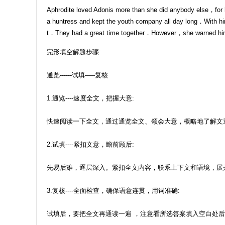
Aphrodite loved Adonis more than she did anybody else，for
a huntress and kept the youth company all day long．With h
t．They had a great time together．However，she warned him m
完形填空解题步骤:
通览------试填-----复核
1.通览----速度全文，把握大意:
快速阅读一下全文，通过通览全文、领会大意，概略地了解文
2.试填----紧扣文意，瞻前顾后:
先易后难，逐层深入。紧扣全文内容，联系上下文和语境，展
3.复核----全面检查，确保语意连贯，用词准确:
试填后，要把全文再通读一遍 ，注意看所选答案填入空白处