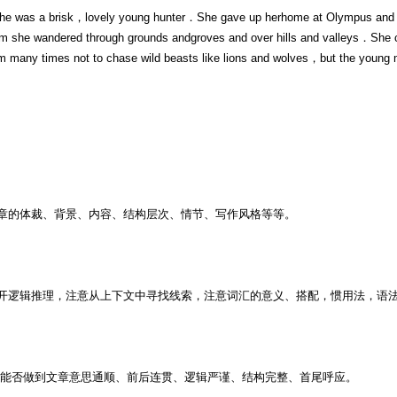
 he was a brisk，lovely young hunter．She gave up herhome at Olympus and t
im she wandered through grounds andgroves and over hills and valleys．She 
any times not to chase wild beasts like lions and wolves，but the young m
章的体裁、背景、内容、结构层次、情节、写作风格等等。
开逻辑推理，注意从上下文中寻找线索，注意词汇的意义、搭配，惯用法，语
后能否做到文章意思通顺、前后连贯、逻辑严谨、结构完整、首尾呼应。