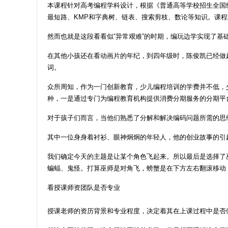
本课程针对高考编程学科设计，根据《普通高等学校招生全国
最短路、KMP和字典树、链表、搜索剪枝、数论等知识。课
然而也就是这段看看似“异常艰难”的时期，编玩边学实现了
在其他小孩还在看动画片的年纪，到四年级时，陈俊凯已经做
词。
众所周知，作为一门创新教育，少儿编程培训的学费并不低，
种，一是通过专门为编程教育机构提供消费分期服务的分期平
对于孩子们而言，当他们熟悉了分解和解决编码问题所需的思
其中一位身身着衬衫、眼神炯炯的年轻人，他的创业故事的引
我们确定今天的主题是让某个角色飞起来。所以最后是选择了
蝙蝠、鬼怪。打算巫师是对角飞，螃蟹是在下方左右翻滚移动
看授课师资团队是否专业
授课老师的资历背景和专业程度，决定着其在上课过程中是否做