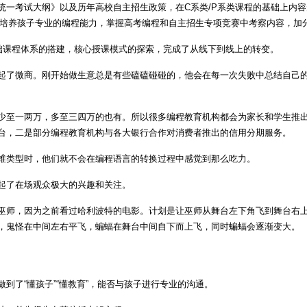
统一考试大纲》以及历年高校自主招生政策，在C系类/P系类课程的基础上内
程培养孩子专业的编程能力，掌握高考编程和自主招生专项竞赛中考察内容，加
基础课程体系的搭建，核心授课模式的探索，完成了从线下到线上的转变。
起了微商。刚开始做生意总是有些磕磕碰碰的，他会在每一次失败中总结自己的经
少至一两万，多至三四万的也有。所以很多编程教育机构都会为家长和学生推
台，二是部分编程教育机构与各大银行合作对消费者推出的信用分期服务。
维类型时，他们就不会在编程语言的转换过程中感觉到那么吃力。
起了在场观众极大的兴趣和关注。
巫师，因为之前看过哈利波特的电影。计划是让巫师从舞台左下角飞到舞台右
，鬼怪在中间左右平飞，蝙蝠在舞台中间自下而上飞，同时蝙蝠会逐渐变大。
到了“懂孩子”“懂教育”，能否与孩子进行专业的沟通。