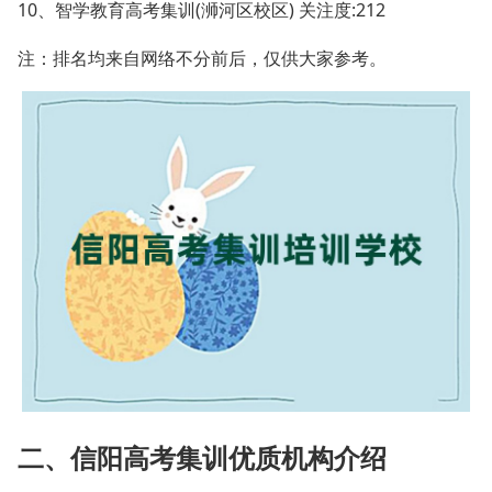
10、智学教育高考集训(浉河区校区) 关注度:212
注：排名均来自网络不分前后，仅供大家参考。
二、信阳高考集训优质机构介绍