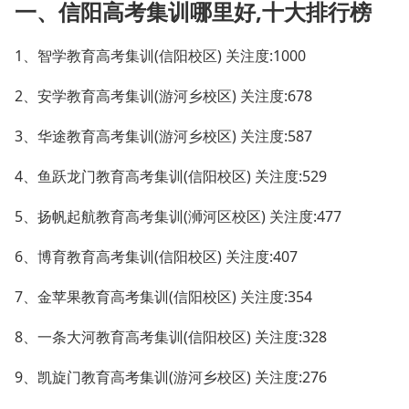
一、信阳高考集训哪里好,十大排行榜
1、智学教育高考集训(信阳校区) 关注度:1000
2、安学教育高考集训(游河乡校区) 关注度:678
3、华途教育高考集训(游河乡校区) 关注度:587
4、鱼跃龙门教育高考集训(信阳校区) 关注度:529
5、扬帆起航教育高考集训(浉河区校区) 关注度:477
6、博育教育高考集训(信阳校区) 关注度:407
7、金苹果教育高考集训(信阳校区) 关注度:354
8、一条大河教育高考集训(信阳校区) 关注度:328
9、凯旋门教育高考集训(游河乡校区) 关注度:276