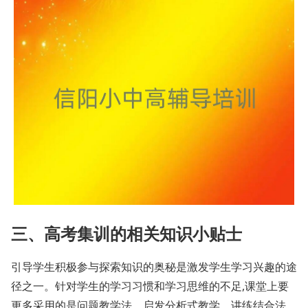
三、高考集训的相关知识小贴士
引导学生积极参与探索知识的奥秘是激发学生学习兴趣的途
径之一。针对学生的学习习惯和学习思维的不足,课堂上要
更多采用的是问题教学法、启发分析式教学、讲练结合法,