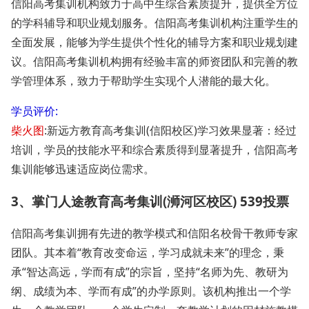
信阳高考集训机构致力于高中生综合素质提升，提供全方位
的学科辅导和职业规划服务。信阳高考集训机构注重学生的
全面发展，能够为学生提供个性化的辅导方案和职业规划建
议。信阳高考集训机构拥有经验丰富的师资团队和完善的教
学管理体系，致力于帮助学生实现个人潜能的最大化。
学员评价:
柴火图
:新远方教育高考集训(信阳校区)学习效果显著：经过
培训，学员的技能水平和综合素质得到显著提升，信阳高考
集训能够迅速适应岗位需求。
3、掌门人途教育高考集训(浉河区校区) 539投票
信阳高考集训拥有先进的教学模式和信阳名校骨干教师专家
团队。其本着“教育改变命运，学习成就未来”的理念，秉
承“智达高远，学而有成”的宗旨，坚持“名师为先、教研为
纲、成绩为本、学而有成”的办学原则。该机构推出一个学